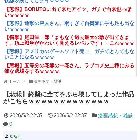
伏線を残してしまうｗｗｗｗ
【悲報】BORUTOに出て来たアイツ、ガチで自来也っぽ
いｗｗｗｗ
【悲報】進撃の巨人さん、弱すぎて自衛隊に手も足も出な
いｗｗｗｗ
【衝撃】尾田栄一郎「まもなく過去最大の敵が出てきま
す。頂上戦争がかわいく見えるレベルです」←これｗｗｗ
【悲報】アメリカのゲームソフト売上、ガチでとんでもな
いことになるｗｗｗｗ
【悲報】五等分の花嫁の一花さん、ラブコメ史上稀にみる
雑な退場をするｗｗｗｗ
ホーム
漫画感想・雑談
【悲報】終盤に全てをぶち壊してしまった作品
がこちらｗｗｗｗｗｗｗｗｗｗｗｗｗ
2026/5/2 22:37
2026/5/2 22:37
漫画感想・雑談
0
1:
ななし