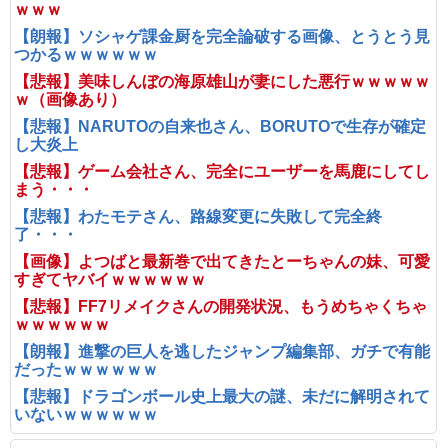
ｗｗｗ
【朗報】ソシャゲ課金厨を完全論破する画像、とうとう見
つかるｗｗｗｗｗｗ
【悲報】美味しんぼの海原雄山が妻にした悪行ｗｗｗｗｗ
ｗ（画像あり）
【悲報】NARUTOの自来也さん、BORUTOで生存が確定
し大炎上
【悲報】ゲーム会社さん、完全にユーザーを馬鹿にしてし
まう・・・
【悲報】わたモテさん、路線変更に失敗して完全終
了・・・
【画像】よつばと最新巻で出てきたとーちゃんの妹、可愛
すぎてヤバイｗｗｗｗｗｗ
【悲報】FF7リメイクさんの開発状況、もうめちゃくちゃ
ｗｗｗｗｗｗ
【朗報】進撃の巨人を逃したジャンプ編集部、ガチで有能
だったｗｗｗｗｗｗ
【悲報】ドラゴンボール史上最大の謎、未だに解明されて
いないｗｗｗｗｗｗ