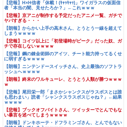
【悲報】H×H信者「休載！(ｷｬｯｷｬｯ)」ワイガラスの仮面信
者「本当の闇、見せたろか？」←これｗｗｗ
【悲報】京アニが制作する予定だったアニメ一覧、ガチで
ヤバすぎる・・・
【朗報】からかい上手の高木さん、とうとう一線を超えて
しまうｗｗｗｗ
【悲報】コイツ以上に「初登場時がピーク」だった奴、ガ
チで存在しないｗｗｗｗ
【悲報】鋼の錬金術師のアイツ、チート能力持ってるくせ
に弱すぎるｗｗｗｗ
【朗報】ニンテンドースイッチさん、史上最強のソフトラ
ッシュへｗｗｗｗ
【朗報】終末のワルキューレ、とうとう人類が勝つｗｗｗ
ｗ
【悲報】尾田栄一郎「まさかシャンクスがラスボスとは誰
も思わまい」読者「シャンクスラスボスじゃね？」←結果
ｗｗｗｗ
【悲報】ブックオフバイトさん、ツイッターでとんでもな
い暴言を述べてしまうｗｗｗｗ
【朗報】ドンキホーテ・ドフラミンゴさん、とんでもない