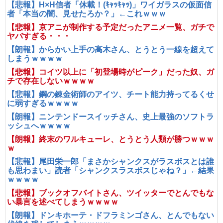
【悲報】H×H信者「休載！(ｷｬｯｷｬｯ)」ワイガラスの仮面信
者「本当の闇、見せたろか？」←これｗｗｗ
【悲報】京アニが制作する予定だったアニメ一覧、ガチで
ヤバすぎる・・・
【朗報】からかい上手の高木さん、とうとう一線を超えて
しまうｗｗｗｗ
【悲報】コイツ以上に「初登場時がピーク」だった奴、ガ
チで存在しないｗｗｗｗ
【悲報】鋼の錬金術師のアイツ、チート能力持ってるくせ
に弱すぎるｗｗｗｗ
【朗報】ニンテンドースイッチさん、史上最強のソフトラ
ッシュへｗｗｗｗ
【朗報】終末のワルキューレ、とうとう人類が勝つｗｗｗ
ｗ
【悲報】尾田栄一郎「まさかシャンクスがラスボスとは誰
も思わまい」読者「シャンクスラスボスじゃね？」←結果
ｗｗｗｗ
【悲報】ブックオフバイトさん、ツイッターでとんでもな
い暴言を述べてしまうｗｗｗｗ
【朗報】ドンキホーテ・ドフラミンゴさん、とんでもない