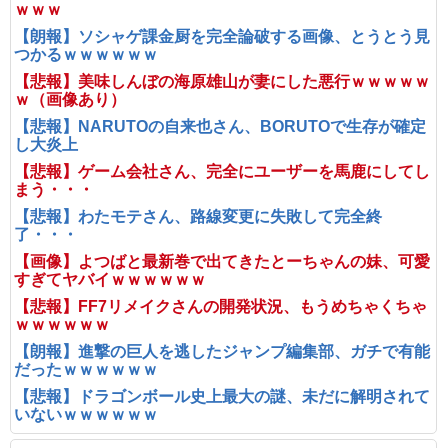
ｗｗｗ
【朗報】ソシャゲ課金厨を完全論破する画像、とうとう見
つかるｗｗｗｗｗｗ
【悲報】美味しんぼの海原雄山が妻にした悪行ｗｗｗｗｗ
ｗ（画像あり）
【悲報】NARUTOの自来也さん、BORUTOで生存が確定
し大炎上
【悲報】ゲーム会社さん、完全にユーザーを馬鹿にしてし
まう・・・
【悲報】わたモテさん、路線変更に失敗して完全終
了・・・
【画像】よつばと最新巻で出てきたとーちゃんの妹、可愛
すぎてヤバイｗｗｗｗｗｗ
【悲報】FF7リメイクさんの開発状況、もうめちゃくちゃ
ｗｗｗｗｗｗ
【朗報】進撃の巨人を逃したジャンプ編集部、ガチで有能
だったｗｗｗｗｗｗ
【悲報】ドラゴンボール史上最大の謎、未だに解明されて
いないｗｗｗｗｗｗ