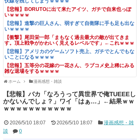
伏線を残してしまうｗｗｗｗ
【悲報】BORUTOに出て来たアイツ、ガチで自来也っぽ
いｗｗｗｗ
【悲報】進撃の巨人さん、弱すぎて自衛隊に手も足も出な
いｗｗｗｗ
【衝撃】尾田栄一郎「まもなく過去最大の敵が出てきま
す。頂上戦争がかわいく見えるレベルです」←これｗｗｗ
【悲報】アメリカのゲームソフト売上、ガチでとんでもな
いことになるｗｗｗｗ
【悲報】五等分の花嫁の一花さん、ラブコメ史上稀にみる
雑な退場をするｗｗｗｗ
ホーム
漫画感想・雑談
【悲報】バカ「なろうって異世界で俺TUEEEし
かないんでしょ？」ワイ「はぁ…」←結果ｗｗ
ｗｗｗｗｗｗｗｗｗｗｗ
2026/5/10 18:07
2026/5/10 18:07
漫画感想・雑
談
0