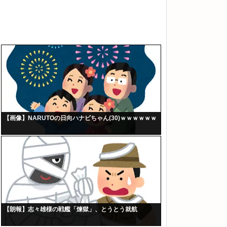
【画像】NARUTOの日向ハナビちゃん(30)ｗｗｗｗｗｗ
【朗報】志々雄様の戦艦「煉獄」、とうとう就航