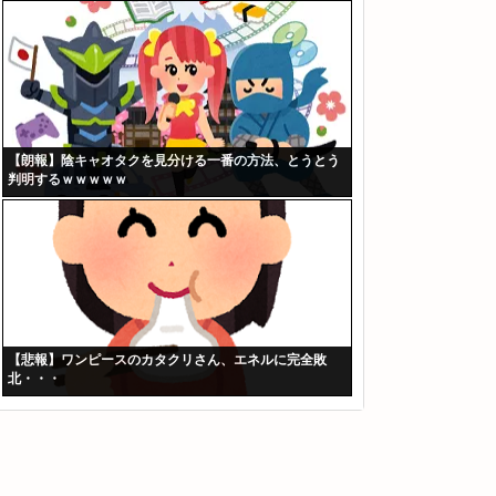
【朗報】陰キャオタクを見分ける一番の方法、とうとう
判明するｗｗｗｗｗ
【悲報】ワンピースのカタクリさん、エネルに完全敗
北・・・