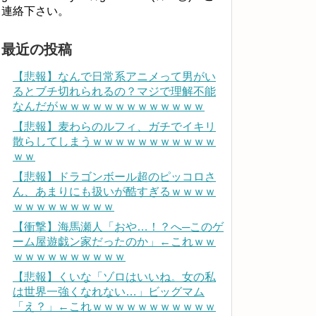
連絡下さい。
最近の投稿
【悲報】なんで日常系アニメって男がい
るとブチ切れられるの？マジで理解不能
なんだがｗｗｗｗｗｗｗｗｗｗｗｗｗ
【悲報】麦わらのルフィ、ガチでイキリ
散らしてしまうｗｗｗｗｗｗｗｗｗｗｗ
ｗｗ
【悲報】ドラゴンボール超のピッコロさ
ん、あまりにも扱いが酷すぎるｗｗｗｗ
ｗｗｗｗｗｗｗｗｗ
【衝撃】海馬瀬人「おや…！？へ─このゲ
ーム屋遊戯ン家だったのか」←これｗｗ
ｗｗｗｗｗｗｗｗｗｗ
【悲報】くいな「ゾロはいいね。女の私
は世界一強くなれない…」ビッグマム
「え？」←これｗｗｗｗｗｗｗｗｗｗｗ