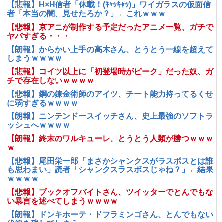
【悲報】H×H信者「休載！(ｷｬｯｷｬｯ)」ワイガラスの仮面信
者「本当の闇、見せたろか？」←これｗｗｗ
【悲報】京アニが制作する予定だったアニメ一覧、ガチで
ヤバすぎる・・・
【朗報】からかい上手の高木さん、とうとう一線を超えて
しまうｗｗｗｗ
【悲報】コイツ以上に「初登場時がピーク」だった奴、ガ
チで存在しないｗｗｗｗ
【悲報】鋼の錬金術師のアイツ、チート能力持ってるくせ
に弱すぎるｗｗｗｗ
【朗報】ニンテンドースイッチさん、史上最強のソフトラ
ッシュへｗｗｗｗ
【朗報】終末のワルキューレ、とうとう人類が勝つｗｗｗ
ｗ
【悲報】尾田栄一郎「まさかシャンクスがラスボスとは誰
も思わまい」読者「シャンクスラスボスじゃね？」←結果
ｗｗｗｗ
【悲報】ブックオフバイトさん、ツイッターでとんでもな
い暴言を述べてしまうｗｗｗｗ
【朗報】ドンキホーテ・ドフラミンゴさん、とんでもない