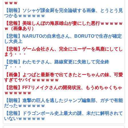
ｗｗｗ
【朗報】ソシャゲ課金厨を完全論破する画像、とうとう見
つかるｗｗｗｗｗｗ
【悲報】美味しんぼの海原雄山が妻にした悪行ｗｗｗｗｗ
ｗ（画像あり）
【悲報】NARUTOの自来也さん、BORUTOで生存が確定
し大炎上
【悲報】ゲーム会社さん、完全にユーザーを馬鹿にしてし
まう・・・
【悲報】わたモテさん、路線変更に失敗して完全終
了・・・
【画像】よつばと最新巻で出てきたとーちゃんの妹、可愛
すぎてヤバイｗｗｗｗｗｗ
【悲報】FF7リメイクさんの開発状況、もうめちゃくちゃ
ｗｗｗｗｗｗ
【朗報】進撃の巨人を逃したジャンプ編集部、ガチで有能
だったｗｗｗｗｗｗ
【悲報】ドラゴンボール史上最大の謎、未だに解明されて
いないｗｗｗｗｗｗ