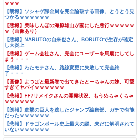
ｗｗｗ
【朗報】ソシャゲ課金厨を完全論破する画像、とうとう見
つかるｗｗｗｗｗｗ
【悲報】美味しんぼの海原雄山が妻にした悪行ｗｗｗｗｗ
ｗ（画像あり）
【悲報】NARUTOの自来也さん、BORUTOで生存が確定
し大炎上
【悲報】ゲーム会社さん、完全にユーザーを馬鹿にしてし
まう・・・
【悲報】わたモテさん、路線変更に失敗して完全終
了・・・
【画像】よつばと最新巻で出てきたとーちゃんの妹、可愛
すぎてヤバイｗｗｗｗｗｗ
【悲報】FF7リメイクさんの開発状況、もうめちゃくちゃ
ｗｗｗｗｗｗ
【朗報】進撃の巨人を逃したジャンプ編集部、ガチで有能
だったｗｗｗｗｗｗ
【悲報】ドラゴンボール史上最大の謎、未だに解明されて
いないｗｗｗｗｗｗ