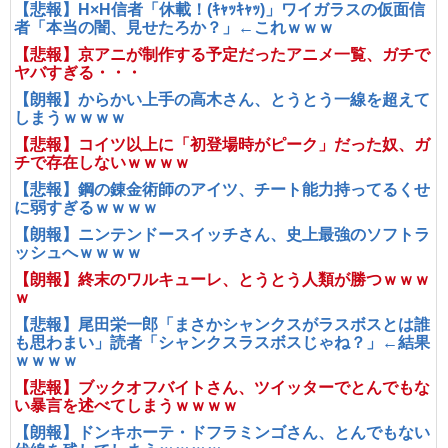
【悲報】H×H信者「休載！(ｷｬｯｷｬｯ)」ワイガラスの仮面信
者「本当の闇、見せたろか？」←これｗｗｗ
【悲報】京アニが制作する予定だったアニメ一覧、ガチで
ヤバすぎる・・・
【朗報】からかい上手の高木さん、とうとう一線を超えて
しまうｗｗｗｗ
【悲報】コイツ以上に「初登場時がピーク」だった奴、ガ
チで存在しないｗｗｗｗ
【悲報】鋼の錬金術師のアイツ、チート能力持ってるくせ
に弱すぎるｗｗｗｗ
【朗報】ニンテンドースイッチさん、史上最強のソフトラ
ッシュへｗｗｗｗ
【朗報】終末のワルキューレ、とうとう人類が勝つｗｗｗ
ｗ
【悲報】尾田栄一郎「まさかシャンクスがラスボスとは誰
も思わまい」読者「シャンクスラスボスじゃね？」←結果
ｗｗｗｗ
【悲報】ブックオフバイトさん、ツイッターでとんでもな
い暴言を述べてしまうｗｗｗｗ
【朗報】ドンキホーテ・ドフラミンゴさん、とんでもない