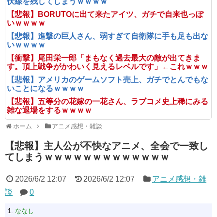
伏線を残してしまうｗｗｗｗ
【悲報】BORUTOに出て来たアイツ、ガチで自来也っぽ
いｗｗｗｗ
【悲報】進撃の巨人さん、弱すぎて自衛隊に手も足も出な
いｗｗｗｗ
【衝撃】尾田栄一郎「まもなく過去最大の敵が出てきま
す。頂上戦争がかわいく見えるレベルです」←これｗｗｗ
【悲報】アメリカのゲームソフト売上、ガチでとんでもな
いことになるｗｗｗｗ
【悲報】五等分の花嫁の一花さん、ラブコメ史上稀にみる
雑な退場をするｗｗｗｗ
ホーム
アニメ感想・雑談
【悲報】主人公が不快なアニメ、全会で一致し
てしまうｗｗｗｗｗｗｗｗｗｗｗｗｗ
2026/6/2 12:07
2026/6/2 12:07
アニメ感想・雑
談
0
1:
ななし