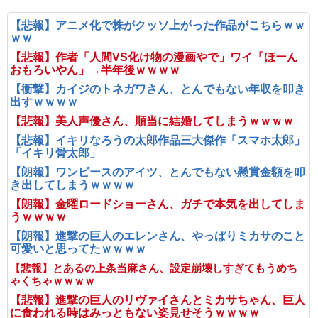
【悲報】アニメ化で株がクッソ上がった作品がこちらｗｗ
ｗｗ
【悲報】作者「人間VS化け物の漫画やで」ワイ「ほーん
おもろいやん」→半年後ｗｗｗｗ
【衝撃】カイジのトネガワさん、とんでもない年収を叩き
出すｗｗｗｗ
【悲報】美人声優さん、順当に結婚してしまうｗｗｗｗ
【悲報】イキリなろうの太郎作品三大傑作「スマホ太郎」
「イキリ骨太郎」
【朗報】ワンピースのアイツ、とんでもない懸賞金額を叩
き出してしまうｗｗｗｗ
【朗報】金曜ロードショーさん、ガチで本気を出してしま
うｗｗｗｗ
【朗報】進撃の巨人のエレンさん、やっぱりミカサのこと
可愛いと思ってたｗｗｗｗ
【悲報】とあるの上条当麻さん、設定崩壊しすぎてもうめち
ゃくちゃｗｗｗｗ
【悲報】進撃の巨人のリヴァイさんとミカサちゃん、巨人
に食われる時はみっともない姿見せそうｗｗｗｗ