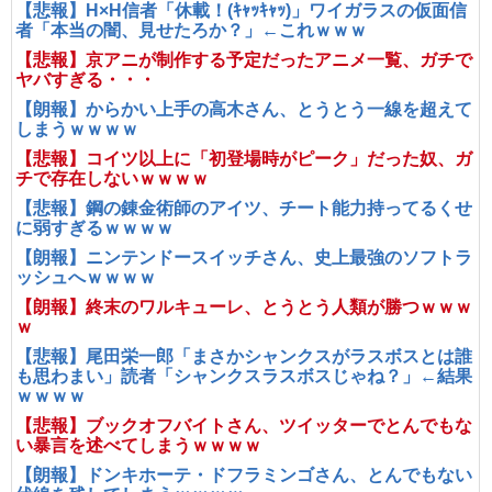
【悲報】H×H信者「休載！(ｷｬｯｷｬｯ)」ワイガラスの仮面信
者「本当の闇、見せたろか？」←これｗｗｗ
【悲報】京アニが制作する予定だったアニメ一覧、ガチで
ヤバすぎる・・・
【朗報】からかい上手の高木さん、とうとう一線を超えて
しまうｗｗｗｗ
【悲報】コイツ以上に「初登場時がピーク」だった奴、ガ
チで存在しないｗｗｗｗ
【悲報】鋼の錬金術師のアイツ、チート能力持ってるくせ
に弱すぎるｗｗｗｗ
【朗報】ニンテンドースイッチさん、史上最強のソフトラ
ッシュへｗｗｗｗ
【朗報】終末のワルキューレ、とうとう人類が勝つｗｗｗ
ｗ
【悲報】尾田栄一郎「まさかシャンクスがラスボスとは誰
も思わまい」読者「シャンクスラスボスじゃね？」←結果
ｗｗｗｗ
【悲報】ブックオフバイトさん、ツイッターでとんでもな
い暴言を述べてしまうｗｗｗｗ
【朗報】ドンキホーテ・ドフラミンゴさん、とんでもない