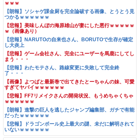
ｗｗｗ
【朗報】ソシャゲ課金厨を完全論破する画像、とうとう見
つかるｗｗｗｗｗｗ
【悲報】美味しんぼの海原雄山が妻にした悪行ｗｗｗｗｗ
ｗ（画像あり）
【悲報】NARUTOの自来也さん、BORUTOで生存が確定
し大炎上
【悲報】ゲーム会社さん、完全にユーザーを馬鹿にしてし
まう・・・
【悲報】わたモテさん、路線変更に失敗して完全終
了・・・
【画像】よつばと最新巻で出てきたとーちゃんの妹、可愛
すぎてヤバイｗｗｗｗｗｗ
【悲報】FF7リメイクさんの開発状況、もうめちゃくちゃ
ｗｗｗｗｗｗ
【朗報】進撃の巨人を逃したジャンプ編集部、ガチで有能
だったｗｗｗｗｗｗ
【悲報】ドラゴンボール史上最大の謎、未だに解明されて
いないｗｗｗｗｗｗ