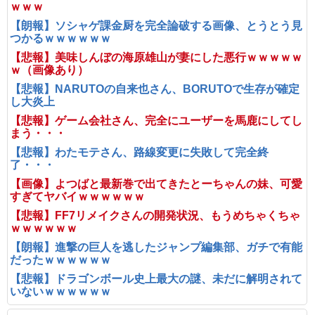
ｗｗｗ
【朗報】ソシャゲ課金厨を完全論破する画像、とうとう見
つかるｗｗｗｗｗｗ
【悲報】美味しんぼの海原雄山が妻にした悪行ｗｗｗｗｗ
ｗ（画像あり）
【悲報】NARUTOの自来也さん、BORUTOで生存が確定
し大炎上
【悲報】ゲーム会社さん、完全にユーザーを馬鹿にしてし
まう・・・
【悲報】わたモテさん、路線変更に失敗して完全終
了・・・
【画像】よつばと最新巻で出てきたとーちゃんの妹、可愛
すぎてヤバイｗｗｗｗｗｗ
【悲報】FF7リメイクさんの開発状況、もうめちゃくちゃ
ｗｗｗｗｗｗ
【朗報】進撃の巨人を逃したジャンプ編集部、ガチで有能
だったｗｗｗｗｗｗ
【悲報】ドラゴンボール史上最大の謎、未だに解明されて
いないｗｗｗｗｗｗ