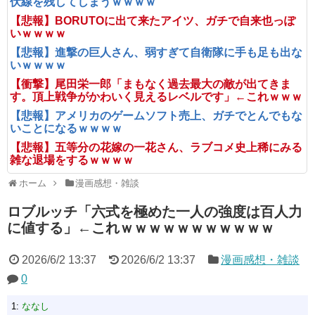
伏線を残してしまうｗｗｗｗ
【悲報】BORUTOに出て来たアイツ、ガチで自来也っぽ
いｗｗｗｗ
【悲報】進撃の巨人さん、弱すぎて自衛隊に手も足も出な
いｗｗｗｗ
【衝撃】尾田栄一郎「まもなく過去最大の敵が出てきま
す。頂上戦争がかわいく見えるレベルです」←これｗｗｗ
【悲報】アメリカのゲームソフト売上、ガチでとんでもな
いことになるｗｗｗｗ
【悲報】五等分の花嫁の一花さん、ラブコメ史上稀にみる
雑な退場をするｗｗｗｗ
ホーム
漫画感想・雑談
ロブルッチ「六式を極めた一人の強度は百人力
に値する」←これｗｗｗｗｗｗｗｗｗｗｗ
2026/6/2 13:37
2026/6/2 13:37
漫画感想・雑談
0
1:
ななし