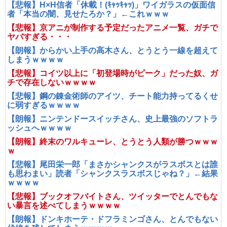
【悲報】H×H信者「休載！(ｷｬｯｷｬｯ)」ワイガラスの仮面信
者「本当の闇、見せたろか？」←これｗｗｗ
【悲報】京アニが制作する予定だったアニメ一覧、ガチで
ヤバすぎる・・・
【朗報】からかい上手の高木さん、とうとう一線を超えて
しまうｗｗｗｗ
【悲報】コイツ以上に「初登場時がピーク」だった奴、ガ
チで存在しないｗｗｗｗ
【悲報】鋼の錬金術師のアイツ、チート能力持ってるくせ
に弱すぎるｗｗｗｗ
【朗報】ニンテンドースイッチさん、史上最強のソフトラ
ッシュへｗｗｗｗ
【朗報】終末のワルキューレ、とうとう人類が勝つｗｗｗ
ｗ
【悲報】尾田栄一郎「まさかシャンクスがラスボスとは誰
も思わまい」読者「シャンクスラスボスじゃね？」←結果
ｗｗｗｗ
【悲報】ブックオフバイトさん、ツイッターでとんでもな
い暴言を述べてしまうｗｗｗｗ
【朗報】ドンキホーテ・ドフラミンゴさん、とんでもない