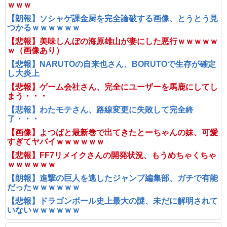
ｗｗｗ
【朗報】ソシャゲ課金厨を完全論破する画像、とうとう見
つかるｗｗｗｗｗｗ
【悲報】美味しんぼの海原雄山が妻にした悪行ｗｗｗｗｗ
ｗ（画像あり）
【悲報】NARUTOの自来也さん、BORUTOで生存が確定
し大炎上
【悲報】ゲーム会社さん、完全にユーザーを馬鹿にしてし
まう・・・
【悲報】わたモテさん、路線変更に失敗して完全終
了・・・
【画像】よつばと最新巻で出てきたとーちゃんの妹、可愛
すぎてヤバイｗｗｗｗｗｗ
【悲報】FF7リメイクさんの開発状況、もうめちゃくちゃ
ｗｗｗｗｗｗ
【朗報】進撃の巨人を逃したジャンプ編集部、ガチで有能
だったｗｗｗｗｗｗ
【悲報】ドラゴンボール史上最大の謎、未だに解明されて
いないｗｗｗｗｗｗ