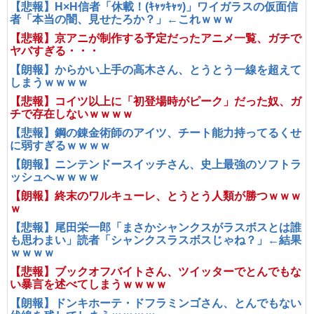
【悲報】H×H信者「休載！(ｷｬｯｷｬｯ)」ワイガラスの仮面信
者「本当の闇、見せたろか？」←これｗｗｗ
【悲報】京アニが制作する予定だったアニメ一覧、ガチで
ヤバすぎる・・・
【朗報】からかい上手の高木さん、とうとう一線を超えて
しまうｗｗｗｗ
【悲報】コイツ以上に「初登場時がピーク」だった奴、ガ
チで存在しないｗｗｗｗ
【悲報】鋼の錬金術師のアイツ、チート能力持ってるくせ
に弱すぎるｗｗｗｗ
【朗報】ニンテンドースイッチさん、史上最強のソフトラ
ッシュへｗｗｗｗ
【朗報】終末のワルキューレ、とうとう人類が勝つｗｗｗ
ｗ
【悲報】尾田栄一郎「まさかシャンクスがラスボスとは誰
も思わまい」読者「シャンクスラスボスじゃね？」←結果
ｗｗｗｗ
【悲報】ブックオフバイトさん、ツイッターでとんでもな
い暴言を述べてしまうｗｗｗｗ
【朗報】ドンキホーテ・ドフラミンゴさん、とんでもない