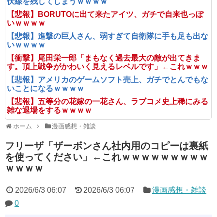
伏線を残してしまうｗｗｗｗ
【悲報】BORUTOに出て来たアイツ、ガチで自来也っぽ
いｗｗｗｗ
【悲報】進撃の巨人さん、弱すぎて自衛隊に手も足も出な
いｗｗｗｗ
【衝撃】尾田栄一郎「まもなく過去最大の敵が出てきま
す。頂上戦争がかわいく見えるレベルです」←これｗｗｗ
【悲報】アメリカのゲームソフト売上、ガチでとんでもな
いことになるｗｗｗｗ
【悲報】五等分の花嫁の一花さん、ラブコメ史上稀にみる
雑な退場をするｗｗｗｗ
ホーム
漫画感想・雑談
フリーザ「ザーボンさん社内用のコピーは裏紙
を使ってください」←これｗｗｗｗｗｗｗｗｗ
ｗｗｗｗ
2026/6/3 06:07
2026/6/3 06:07
漫画感想・雑談
0