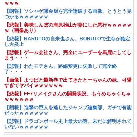
ｗｗｗ
【朗報】ソシャゲ課金厨を完全論破する画像、とうとう見
つかるｗｗｗｗｗｗ
【悲報】美味しんぼの海原雄山が妻にした悪行ｗｗｗｗｗ
ｗ（画像あり）
【悲報】NARUTOの自来也さん、BORUTOで生存が確定
し大炎上
【悲報】ゲーム会社さん、完全にユーザーを馬鹿にしてし
まう・・・
【悲報】わたモテさん、路線変更に失敗して完全終
了・・・
【画像】よつばと最新巻で出てきたとーちゃんの妹、可愛
すぎてヤバイｗｗｗｗｗｗ
【悲報】FF7リメイクさんの開発状況、もうめちゃくちゃ
ｗｗｗｗｗｗ
【朗報】進撃の巨人を逃したジャンプ編集部、ガチで有能
だったｗｗｗｗｗｗ
【悲報】ドラゴンボール史上最大の謎、未だに解明されて
いないｗｗｗｗｗｗ