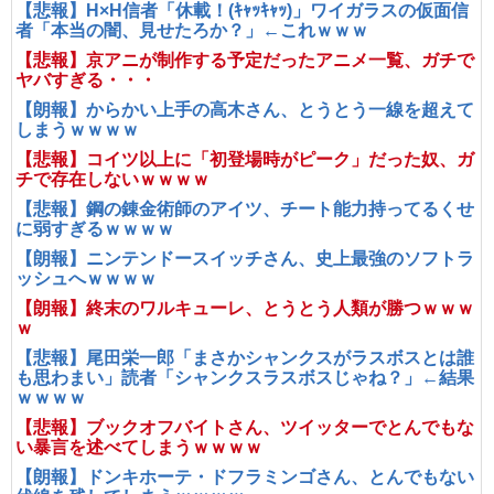
【悲報】H×H信者「休載！(ｷｬｯｷｬｯ)」ワイガラスの仮面信
者「本当の闇、見せたろか？」←これｗｗｗ
【悲報】京アニが制作する予定だったアニメ一覧、ガチで
ヤバすぎる・・・
【朗報】からかい上手の高木さん、とうとう一線を超えて
しまうｗｗｗｗ
【悲報】コイツ以上に「初登場時がピーク」だった奴、ガ
チで存在しないｗｗｗｗ
【悲報】鋼の錬金術師のアイツ、チート能力持ってるくせ
に弱すぎるｗｗｗｗ
【朗報】ニンテンドースイッチさん、史上最強のソフトラ
ッシュへｗｗｗｗ
【朗報】終末のワルキューレ、とうとう人類が勝つｗｗｗ
ｗ
【悲報】尾田栄一郎「まさかシャンクスがラスボスとは誰
も思わまい」読者「シャンクスラスボスじゃね？」←結果
ｗｗｗｗ
【悲報】ブックオフバイトさん、ツイッターでとんでもな
い暴言を述べてしまうｗｗｗｗ
【朗報】ドンキホーテ・ドフラミンゴさん、とんでもない