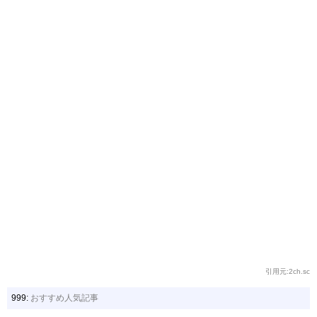
引用元:2ch.sc
999:
おすすめ人気記事