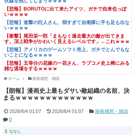
伏線を残してしまうｗｗｗｗ
【悲報】BORUTOに出て来たアイツ、ガチで自来也っぽ
いｗｗｗｗ
【悲報】進撃の巨人さん、弱すぎて自衛隊に手も足も出な
いｗｗｗｗ
【衝撃】尾田栄一郎「まもなく過去最大の敵が出てきま
す。頂上戦争がかわいく見えるレベルです」←これｗｗｗ
【悲報】アメリカのゲームソフト売上、ガチでとんでもな
いことになるｗｗｗｗ
【悲報】五等分の花嫁の一花さん、ラブコメ史上稀にみる
雑な退場をするｗｗｗｗ
ホーム
漫画感想・雑談
【朗報】漫画史上最もダサい敵組織の名前、決
まるｗｗｗｗｗｗｗｗｗｗｗｗｗ
2026/6/4 01:07
2026/6/4 01:07
漫画感想・雑談
0
1:
ななし