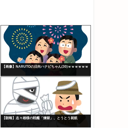
【画像】NARUTOの日向ハナビちゃん(30)ｗｗｗｗｗｗ
【朗報】志々雄様の戦艦「煉獄」、とうとう就航