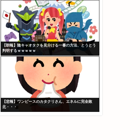
【朗報】陰キャオタクを見分ける一番の方法、とうとう
判明するｗｗｗｗｗ
【悲報】ワンピースのカタクリさん、エネルに完全敗
北・・・