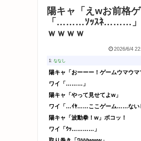
陽キャ「えwお前格ゲ
「………ｿｯｽﾈ……
ｗｗｗｗ
2026/6/4 22
1:
ななし
陽キャ「おーーー！ゲームウマウマ
ワイ「………」
陽キャ「やって見せてよw」
ワイ「…ｲﾔ……ここゲーム……ない
陽キャ「波動拳！w」ボコッ！
ワイ「ｳｯ…………」
取り巻き「ﾜﾊﾊﾊwww」