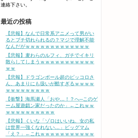
連絡下さい。
最近の投稿
【悲報】なんで日常系アニメって男がい
るとブチ切れられるの？マジで理解不能
なんだがｗｗｗｗｗｗｗｗｗｗｗｗｗ
【悲報】麦わらのルフィ、ガチでイキリ
散らしてしまうｗｗｗｗｗｗｗｗｗｗｗ
ｗｗ
【悲報】ドラゴンボール超のピッコロさ
ん、あまりにも扱いが酷すぎるｗｗｗｗ
ｗｗｗｗｗｗｗｗｗ
【衝撃】海馬瀬人「おや…！？へ─このゲ
ーム屋遊戯ン家だったのか」←これｗｗ
ｗｗｗｗｗｗｗｗｗｗ
【悲報】くいな「ゾロはいいね。女の私
は世界一強くなれない…」ビッグマム
「え？」←これｗｗｗｗｗｗｗｗｗｗｗ