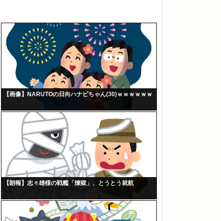
【画像】NARUTOの日向ハナビちゃん(30)ｗｗｗｗｗｗ
【朗報】志々雄様の戦艦「煉獄」、とうとう就航