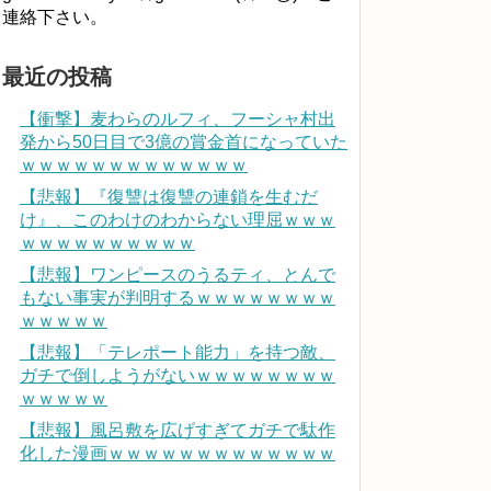
連絡下さい。
最近の投稿
【衝撃】麦わらのルフィ、フーシャ村出
発から50日目で3億の賞金首になっていた
ｗｗｗｗｗｗｗｗｗｗｗｗｗ
【悲報】『復讐は復讐の連鎖を生むだ
け』、このわけのわからない理屈ｗｗｗ
ｗｗｗｗｗｗｗｗｗｗ
【悲報】ワンピースのうるティ、とんで
もない事実が判明するｗｗｗｗｗｗｗｗ
ｗｗｗｗｗ
【悲報】「テレポート能力」を持つ敵、
ガチで倒しようがないｗｗｗｗｗｗｗｗ
ｗｗｗｗｗ
【悲報】風呂敷を広げすぎてガチで駄作
化した漫画ｗｗｗｗｗｗｗｗｗｗｗｗｗ