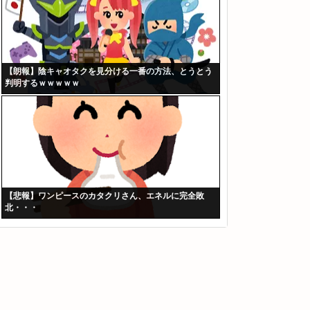
【朗報】陰キャオタクを見分ける一番の方法、とうとう
判明するｗｗｗｗｗ
【悲報】ワンピースのカタクリさん、エネルに完全敗
北・・・