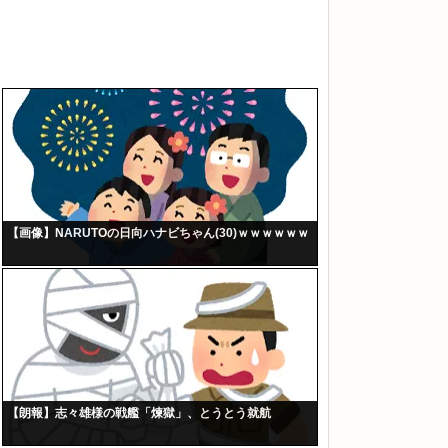
【画像】NARUTOの日向ハナビちゃん(30)ｗｗｗｗｗｗ
【朗報】志々雄様の戦艦「煉獄」、とうとう就航