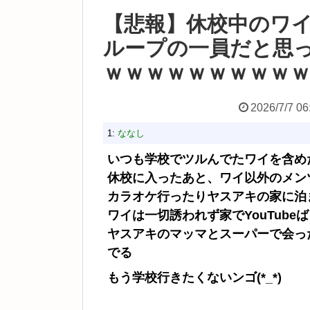
【悲報】休校中のワイ
ループの一員だと思
ｗｗｗｗｗｗｗｗｗ
2026/7/7 06
1:
ななし
いつも学校でツルんでたワイを含め
休校に入ったあと、ワイ以外のメン
カラオケ行ったりヤスアキの家に泊
ワイは一切誘われず家でYouTube
ヤスアキのマッマとスーパーで会っ
でる
もう学校行きたくないンゴ(*_*)