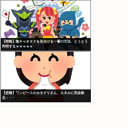
【朗報】陰キャオタクを見分ける一番の方法、とうとう
判明するｗｗｗｗｗ
【悲報】ワンピースのカタクリさん、エネルに完全敗
北・・・