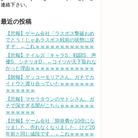
連絡下さい。
最近の投稿
【悲報】ゲーム会社「ラスボス撃破おめ
でとう！じゃあラスボス戦前の状態に戻
すぞ」←これｗｗｗｗｗｗｗｗｗｗｗｗ
【悲報】テイルズ「キャラS、戦闘S、声
優S、シナリオD」←コイツが天下取れな
かった理由ｗｗｗｗｗｗｗｗｗｗｗｗｗ
【朗報】ゲッコーモリアさん、ガチでカ
イドウと渡り合っていたｗｗｗｗｗｗｗ
ｗｗｗｗｗｗ
【悲報】マサラタウンのサトシさん、ガ
チで深すぎる闇がこちらｗｗｗｗｗｗｗ
ｗｗｗｗｗｗ
【悲報】ゲーム会社「開発費が10倍にな
りました。売れなくなりました。けど20
年前と同じ値段です」←これｗｗｗｗｗ