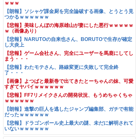
ｗｗｗ
【朗報】ソシャゲ課金厨を完全論破する画像、とうとう見
つかるｗｗｗｗｗｗ
【悲報】美味しんぼの海原雄山が妻にした悪行ｗｗｗｗｗ
ｗ（画像あり）
【悲報】NARUTOの自来也さん、BORUTOで生存が確定
し大炎上
【悲報】ゲーム会社さん、完全にユーザーを馬鹿にしてし
まう・・・
【悲報】わたモテさん、路線変更に失敗して完全終
了・・・
【画像】よつばと最新巻で出てきたとーちゃんの妹、可愛
すぎてヤバイｗｗｗｗｗｗ
【悲報】FF7リメイクさんの開発状況、もうめちゃくちゃ
ｗｗｗｗｗｗ
【朗報】進撃の巨人を逃したジャンプ編集部、ガチで有能
だったｗｗｗｗｗｗ
【悲報】ドラゴンボール史上最大の謎、未だに解明されて
いないｗｗｗｗｗｗ