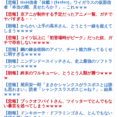
【悲報】H×H信者「休載！(ｷｬｯｷｬｯ)」ワイガラスの仮面信
者「本当の闇、見せたろか？」←これｗｗｗ
【悲報】京アニが制作する予定だったアニメ一覧、ガチで
ヤバすぎる・・・
【朗報】からかい上手の高木さん、とうとう一線を超えて
しまうｗｗｗｗ
【悲報】コイツ以上に「初登場時がピーク」だった奴、ガ
チで存在しないｗｗｗｗ
【悲報】鋼の錬金術師のアイツ、チート能力持ってるくせ
に弱すぎるｗｗｗｗ
【朗報】ニンテンドースイッチさん、史上最強のソフトラ
ッシュへｗｗｗｗ
【朗報】終末のワルキューレ、とうとう人類が勝つｗｗｗ
ｗ
【悲報】尾田栄一郎「まさかシャンクスがラスボスとは誰
も思わまい」読者「シャンクスラスボスじゃね？」←結果
ｗｗｗｗ
【悲報】ブックオフバイトさん、ツイッターでとんでもな
い暴言を述べてしまうｗｗｗｗ
【朗報】ドンキホーテ・ドフラミンゴさん、とんでもない