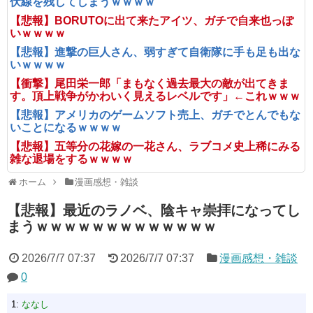
伏線を残してしまうｗｗｗｗ
【悲報】BORUTOに出て来たアイツ、ガチで自来也っぽ
いｗｗｗｗ
【悲報】進撃の巨人さん、弱すぎて自衛隊に手も足も出な
いｗｗｗｗ
【衝撃】尾田栄一郎「まもなく過去最大の敵が出てきま
す。頂上戦争がかわいく見えるレベルです」←これｗｗｗ
【悲報】アメリカのゲームソフト売上、ガチでとんでもな
いことになるｗｗｗｗ
【悲報】五等分の花嫁の一花さん、ラブコメ史上稀にみる
雑な退場をするｗｗｗｗ
ホーム
漫画感想・雑談
【悲報】最近のラノベ、陰キャ崇拝になってし
まうｗｗｗｗｗｗｗｗｗｗｗｗｗ
2026/7/7 07:37
2026/7/7 07:37
漫画感想・雑談
0
1:
ななし