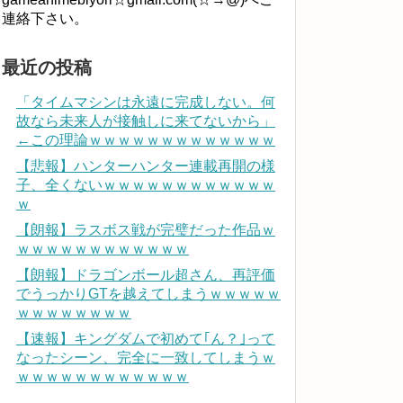
連絡下さい。
最近の投稿
「タイムマシンは永遠に完成しない。何
故なら未来人が接触しに来てないから」
←この理論ｗｗｗｗｗｗｗｗｗｗｗｗｗ
【悲報】ハンターハンター連載再開の様
子、全くないｗｗｗｗｗｗｗｗｗｗｗｗ
ｗ
【朗報】ラスボス戦が完璧だった作品ｗ
ｗｗｗｗｗｗｗｗｗｗｗｗ
【朗報】ドラゴンボール超さん、再評価
でうっかりGTを越えてしまうｗｗｗｗｗ
ｗｗｗｗｗｗｗｗ
【速報】キングダムで初めて｢ん？｣って
なったシーン、完全に一致してしまうｗ
ｗｗｗｗｗｗｗｗｗｗｗｗ