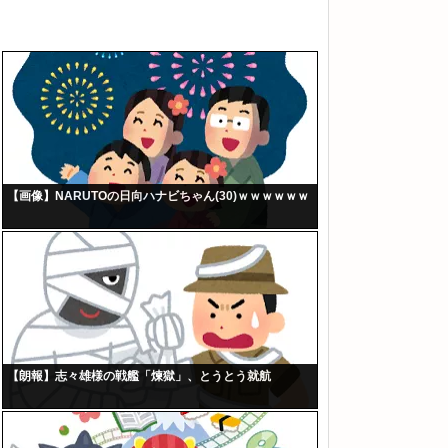
【画像】NARUTOの日向ハナビちゃん(30)ｗｗｗｗｗｗ
【朗報】志々雄様の戦艦「煉獄」、とうとう就航