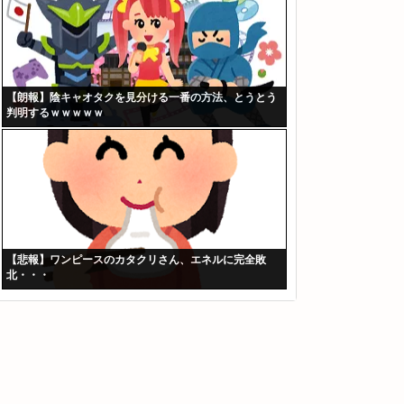
【朗報】陰キャオタクを見分ける一番の方法、とうとう
判明するｗｗｗｗｗ
【悲報】ワンピースのカタクリさん、エネルに完全敗
北・・・