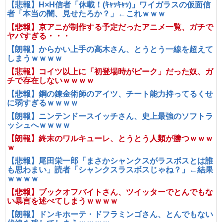
【悲報】H×H信者「休載！(ｷｬｯｷｬｯ)」ワイガラスの仮面信
者「本当の闇、見せたろか？」←これｗｗｗ
【悲報】京アニが制作する予定だったアニメ一覧、ガチで
ヤバすぎる・・・
【朗報】からかい上手の高木さん、とうとう一線を超えて
しまうｗｗｗｗ
【悲報】コイツ以上に「初登場時がピーク」だった奴、ガ
チで存在しないｗｗｗｗ
【悲報】鋼の錬金術師のアイツ、チート能力持ってるくせ
に弱すぎるｗｗｗｗ
【朗報】ニンテンドースイッチさん、史上最強のソフトラ
ッシュへｗｗｗｗ
【朗報】終末のワルキューレ、とうとう人類が勝つｗｗｗ
ｗ
【悲報】尾田栄一郎「まさかシャンクスがラスボスとは誰
も思わまい」読者「シャンクスラスボスじゃね？」←結果
ｗｗｗｗ
【悲報】ブックオフバイトさん、ツイッターでとんでもな
い暴言を述べてしまうｗｗｗｗ
【朗報】ドンキホーテ・ドフラミンゴさん、とんでもない