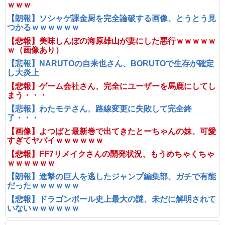
ｗｗｗ
【朗報】ソシャゲ課金厨を完全論破する画像、とうとう見
つかるｗｗｗｗｗｗ
【悲報】美味しんぼの海原雄山が妻にした悪行ｗｗｗｗｗ
ｗ（画像あり）
【悲報】NARUTOの自来也さん、BORUTOで生存が確定
し大炎上
【悲報】ゲーム会社さん、完全にユーザーを馬鹿にしてし
まう・・・
【悲報】わたモテさん、路線変更に失敗して完全終
了・・・
【画像】よつばと最新巻で出てきたとーちゃんの妹、可愛
すぎてヤバイｗｗｗｗｗｗ
【悲報】FF7リメイクさんの開発状況、もうめちゃくちゃ
ｗｗｗｗｗｗ
【朗報】進撃の巨人を逃したジャンプ編集部、ガチで有能
だったｗｗｗｗｗｗ
【悲報】ドラゴンボール史上最大の謎、未だに解明されて
いないｗｗｗｗｗｗ