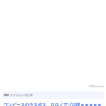
引用元:2ch.sc
999:
おすすめ人気記事
ワンピースのラスボス、ロロノアゾロ説ｗｗｗｗｗ