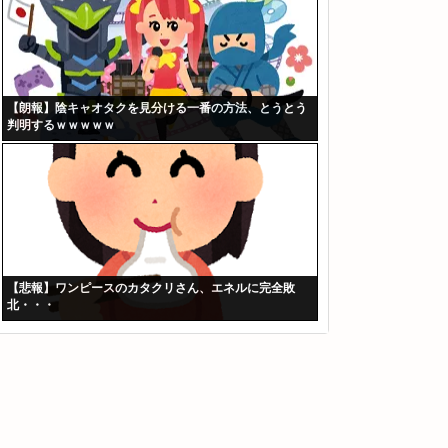
【朗報】陰キャオタクを見分ける一番の方法、とうとう
判明するｗｗｗｗｗ
【悲報】ワンピースのカタクリさん、エネルに完全敗
北・・・