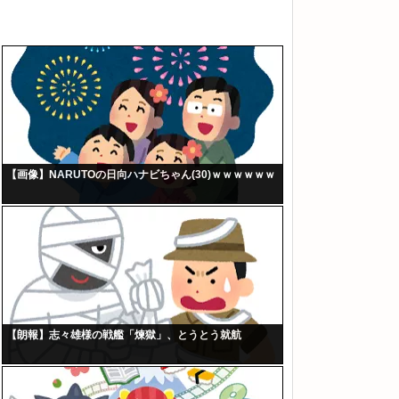
【画像】NARUTOの日向ハナビちゃん(30)ｗｗｗｗｗｗ
【朗報】志々雄様の戦艦「煉獄」、とうとう就航