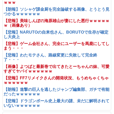
ｗｗｗ
【朗報】ソシャゲ課金厨を完全論破する画像、とうとう見
つかるｗｗｗｗｗｗ
【悲報】美味しんぼの海原雄山が妻にした悪行ｗｗｗｗｗ
ｗ（画像あり）
【悲報】NARUTOの自来也さん、BORUTOで生存が確定
し大炎上
【悲報】ゲーム会社さん、完全にユーザーを馬鹿にしてし
まう・・・
【悲報】わたモテさん、路線変更に失敗して完全終
了・・・
【画像】よつばと最新巻で出てきたとーちゃんの妹、可愛
すぎてヤバイｗｗｗｗｗｗ
【悲報】FF7リメイクさんの開発状況、もうめちゃくちゃ
ｗｗｗｗｗｗ
【朗報】進撃の巨人を逃したジャンプ編集部、ガチで有能
だったｗｗｗｗｗｗ
【悲報】ドラゴンボール史上最大の謎、未だに解明されて
いないｗｗｗｗｗｗ