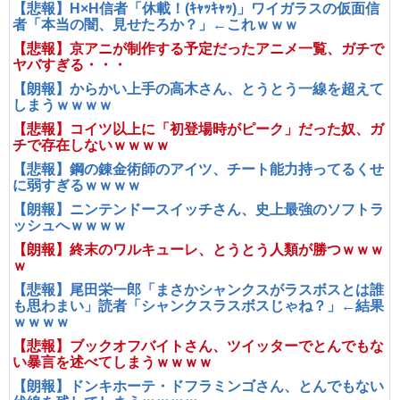
【悲報】H×H信者「休載！(ｷｬｯｷｬｯ)」ワイガラスの仮面信
者「本当の闇、見せたろか？」←これｗｗｗ
【悲報】京アニが制作する予定だったアニメ一覧、ガチで
ヤバすぎる・・・
【朗報】からかい上手の高木さん、とうとう一線を超えて
しまうｗｗｗｗ
【悲報】コイツ以上に「初登場時がピーク」だった奴、ガ
チで存在しないｗｗｗｗ
【悲報】鋼の錬金術師のアイツ、チート能力持ってるくせ
に弱すぎるｗｗｗｗ
【朗報】ニンテンドースイッチさん、史上最強のソフトラ
ッシュへｗｗｗｗ
【朗報】終末のワルキューレ、とうとう人類が勝つｗｗｗ
ｗ
【悲報】尾田栄一郎「まさかシャンクスがラスボスとは誰
も思わまい」読者「シャンクスラスボスじゃね？」←結果
ｗｗｗｗ
【悲報】ブックオフバイトさん、ツイッターでとんでもな
い暴言を述べてしまうｗｗｗｗ
【朗報】ドンキホーテ・ドフラミンゴさん、とんでもない