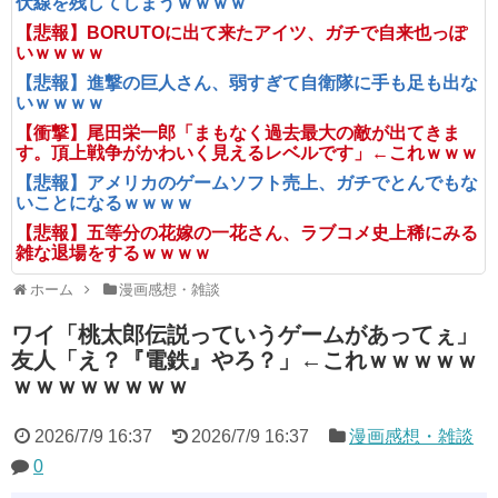
伏線を残してしまうｗｗｗｗ
【悲報】BORUTOに出て来たアイツ、ガチで自来也っぽ
いｗｗｗｗ
【悲報】進撃の巨人さん、弱すぎて自衛隊に手も足も出な
いｗｗｗｗ
【衝撃】尾田栄一郎「まもなく過去最大の敵が出てきま
す。頂上戦争がかわいく見えるレベルです」←これｗｗｗ
【悲報】アメリカのゲームソフト売上、ガチでとんでもな
いことになるｗｗｗｗ
【悲報】五等分の花嫁の一花さん、ラブコメ史上稀にみる
雑な退場をするｗｗｗｗ
ホーム
漫画感想・雑談
ワイ「桃太郎伝説っていうゲームがあってぇ」
友人「え？『電鉄』やろ？」←これｗｗｗｗｗ
ｗｗｗｗｗｗｗｗ
2026/7/9 16:37
2026/7/9 16:37
漫画感想・雑談
0