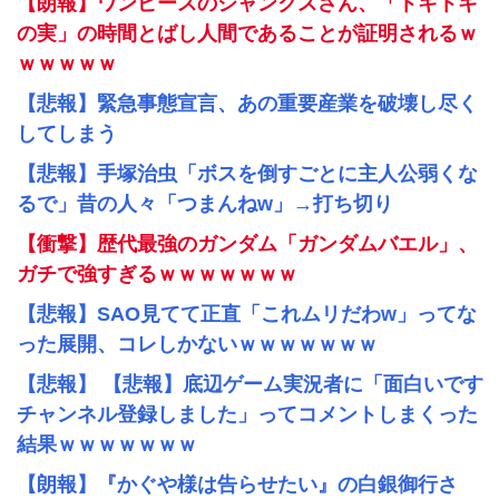
【朗報】ワンピースのシャンクスさん、「トキトキ
の実」の時間とばし人間であることが証明されるｗ
ｗｗｗｗｗ
【悲報】緊急事態宣言、あの重要産業を破壊し尽く
してしまう
【悲報】手塚治虫「ボスを倒すごとに主人公弱くな
るで」昔の人々「つまんねw」→打ち切り
【衝撃】歴代最強のガンダム「ガンダムバエル」、
ガチで強すぎるｗｗｗｗｗｗｗ
【悲報】SAO見てて正直「これムリだわw」ってな
った展開、コレしかないｗｗｗｗｗｗｗ
【悲報】 【悲報】底辺ゲーム実況者に「面白いです
チャンネル登録しました」ってコメントしまくった
結果ｗｗｗｗｗｗｗ
【朗報】『かぐや様は告らせたい』の白銀御行さ