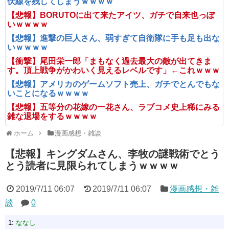
伏線を残してしまうｗｗｗｗ
【悲報】BORUTOに出て来たアイツ、ガチで自来也っぽ
いｗｗｗｗ
【悲報】進撃の巨人さん、弱すぎて自衛隊に手も足も出な
いｗｗｗｗ
【衝撃】尾田栄一郎「まもなく過去最大の敵が出てきま
す。頂上戦争がかわいく見えるレベルです」←これｗｗｗ
【悲報】アメリカのゲームソフト売上、ガチでとんでもな
いことになるｗｗｗｗ
【悲報】五等分の花嫁の一花さん、ラブコメ史上稀にみる
雑な退場をするｗｗｗｗ
ホーム
漫画感想・雑談
【悲報】キングダムさん、李牧の謎戦術でとう
とう読者に見限られてしまうｗｗｗｗ
2019/7/11 06:07
2019/7/11 06:07
漫画感想・雑
談
0
1:
ななし