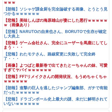
ｗｗｗ
【朗報】ソシャゲ課金厨を完全論破する画像、とうとう見
つかるｗｗｗｗｗｗ
【悲報】美味しんぼの海原雄山が妻にした悪行ｗｗｗｗｗ
ｗ（画像あり）
【悲報】NARUTOの自来也さん、BORUTOで生存が確定
し大炎上
【悲報】ゲーム会社さん、完全にユーザーを馬鹿にしてし
まう・・・
【悲報】わたモテさん、路線変更に失敗して完全終
了・・・
【画像】よつばと最新巻で出てきたとーちゃんの妹、可愛
すぎてヤバイｗｗｗｗｗｗ
【悲報】FF7リメイクさんの開発状況、もうめちゃくちゃ
ｗｗｗｗｗｗ
【朗報】進撃の巨人を逃したジャンプ編集部、ガチで有能
だったｗｗｗｗｗｗ
【悲報】ドラゴンボール史上最大の謎、未だに解明されて
いないｗｗｗｗｗｗ