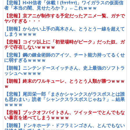
【悲報】H×H信者「休載！(ｷｬｯｷｬｯ)」ワイガラスの仮面信
者「本当の闇、見せたろか？」←これｗｗｗ
【悲報】京アニが制作する予定だったアニメ一覧、ガチで
ヤバすぎる・・・
【朗報】からかい上手の高木さん、とうとう一線を超えて
しまうｗｗｗｗ
【悲報】コイツ以上に「初登場時がピーク」だった奴、ガ
チで存在しないｗｗｗｗ
【悲報】鋼の錬金術師のアイツ、チート能力持ってるくせ
に弱すぎるｗｗｗｗ
【朗報】ニンテンドースイッチさん、史上最強のソフトラ
ッシュへｗｗｗｗ
【朗報】終末のワルキューレ、とうとう人類が勝つｗｗｗ
ｗ
【悲報】尾田栄一郎「まさかシャンクスがラスボスとは誰
も思わまい」読者「シャンクスラスボスじゃね？」←結果
ｗｗｗｗ
【悲報】ブックオフバイトさん、ツイッターでとんでもな
い暴言を述べてしまうｗｗｗｗ
【朗報】ドンキホーテ・ドフラミンゴさん、とんでもない