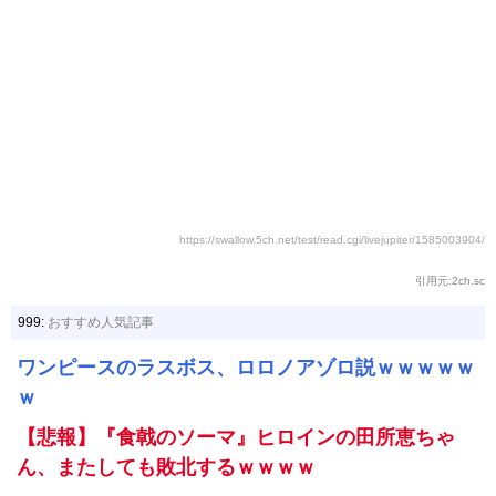
https://swallow.5ch.net/test/read.cgi/livejupiter/1585003904/
引用元:2ch.sc
999:
おすすめ人気記事
ワンピースのラスボス、ロロノアゾロ説ｗｗｗｗｗ
ｗ
【悲報】『食戟のソーマ』ヒロインの田所恵ちゃ
ん、またしても敗北するｗｗｗｗ