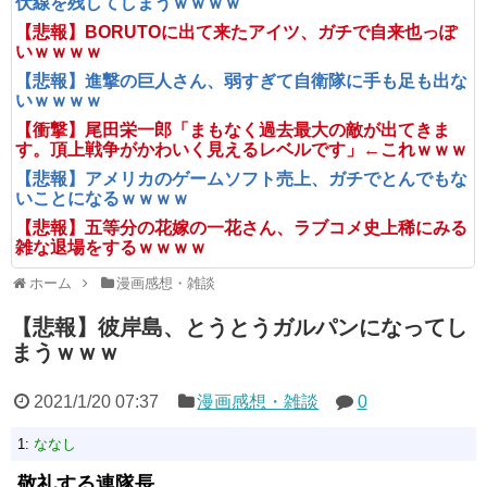
伏線を残してしまうｗｗｗｗ
【悲報】BORUTOに出て来たアイツ、ガチで自来也っぽ
いｗｗｗｗ
【悲報】進撃の巨人さん、弱すぎて自衛隊に手も足も出な
いｗｗｗｗ
【衝撃】尾田栄一郎「まもなく過去最大の敵が出てきま
す。頂上戦争がかわいく見えるレベルです」←これｗｗｗ
【悲報】アメリカのゲームソフト売上、ガチでとんでもな
いことになるｗｗｗｗ
【悲報】五等分の花嫁の一花さん、ラブコメ史上稀にみる
雑な退場をするｗｗｗｗ
ホーム
漫画感想・雑談
【悲報】彼岸島、とうとうガルパンになってし
まうｗｗｗ
2021/1/20 07:37
漫画感想・雑談
0
1:
ななし
敬礼する連隊長