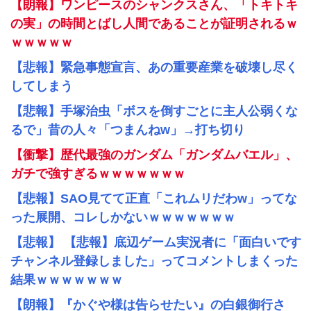
【朗報】ワンピースのシャンクスさん、「トキトキ
の実」の時間とばし人間であることが証明されるｗ
ｗｗｗｗｗ
【悲報】緊急事態宣言、あの重要産業を破壊し尽く
してしまう
【悲報】手塚治虫「ボスを倒すごとに主人公弱くな
るで」昔の人々「つまんねw」→打ち切り
【衝撃】歴代最強のガンダム「ガンダムバエル」、
ガチで強すぎるｗｗｗｗｗｗｗ
【悲報】SAO見てて正直「これムリだわw」ってな
った展開、コレしかないｗｗｗｗｗｗｗ
【悲報】 【悲報】底辺ゲーム実況者に「面白いです
チャンネル登録しました」ってコメントしまくった
結果ｗｗｗｗｗｗｗ
【朗報】『かぐや様は告らせたい』の白銀御行さ