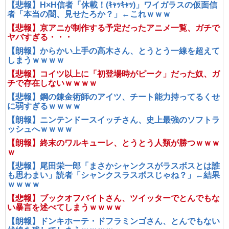
【悲報】H×H信者「休載！(ｷｬｯｷｬｯ)」ワイガラスの仮面信
者「本当の闇、見せたろか？」←これｗｗｗ
【悲報】京アニが制作する予定だったアニメ一覧、ガチで
ヤバすぎる・・・
【朗報】からかい上手の高木さん、とうとう一線を超えて
しまうｗｗｗｗ
【悲報】コイツ以上に「初登場時がピーク」だった奴、ガ
チで存在しないｗｗｗｗ
【悲報】鋼の錬金術師のアイツ、チート能力持ってるくせ
に弱すぎるｗｗｗｗ
【朗報】ニンテンドースイッチさん、史上最強のソフトラ
ッシュへｗｗｗｗ
【朗報】終末のワルキューレ、とうとう人類が勝つｗｗｗ
ｗ
【悲報】尾田栄一郎「まさかシャンクスがラスボスとは誰
も思わまい」読者「シャンクスラスボスじゃね？」←結果
ｗｗｗｗ
【悲報】ブックオフバイトさん、ツイッターでとんでもな
い暴言を述べてしまうｗｗｗｗ
【朗報】ドンキホーテ・ドフラミンゴさん、とんでもない