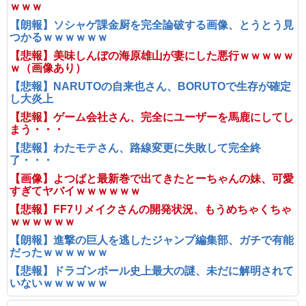
ｗｗｗ
【朗報】ソシャゲ課金厨を完全論破する画像、とうとう見
つかるｗｗｗｗｗｗ
【悲報】美味しんぼの海原雄山が妻にした悪行ｗｗｗｗｗ
ｗ（画像あり）
【悲報】NARUTOの自来也さん、BORUTOで生存が確定
し大炎上
【悲報】ゲーム会社さん、完全にユーザーを馬鹿にしてし
まう・・・
【悲報】わたモテさん、路線変更に失敗して完全終
了・・・
【画像】よつばと最新巻で出てきたとーちゃんの妹、可愛
すぎてヤバイｗｗｗｗｗｗ
【悲報】FF7リメイクさんの開発状況、もうめちゃくちゃ
ｗｗｗｗｗｗ
【朗報】進撃の巨人を逃したジャンプ編集部、ガチで有能
だったｗｗｗｗｗｗ
【悲報】ドラゴンボール史上最大の謎、未だに解明されて
いないｗｗｗｗｗｗ