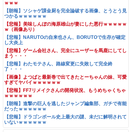
ｗｗｗ
【朗報】ソシャゲ課金厨を完全論破する画像、とうとう見
つかるｗｗｗｗｗｗ
【悲報】美味しんぼの海原雄山が妻にした悪行ｗｗｗｗｗ
ｗ（画像あり）
【悲報】NARUTOの自来也さん、BORUTOで生存が確定
し大炎上
【悲報】ゲーム会社さん、完全にユーザーを馬鹿にしてし
まう・・・
【悲報】わたモテさん、路線変更に失敗して完全終
了・・・
【画像】よつばと最新巻で出てきたとーちゃんの妹、可愛
すぎてヤバイｗｗｗｗｗｗ
【悲報】FF7リメイクさんの開発状況、もうめちゃくちゃ
ｗｗｗｗｗｗ
【朗報】進撃の巨人を逃したジャンプ編集部、ガチで有能
だったｗｗｗｗｗｗ
【悲報】ドラゴンボール史上最大の謎、未だに解明されて
いないｗｗｗｗｗｗ