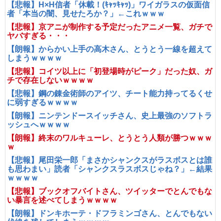
【悲報】H×H信者「休載！(ｷｬｯｷｬｯ)」ワイガラスの仮面信
者「本当の闇、見せたろか？」←これｗｗｗ
【悲報】京アニが制作する予定だったアニメ一覧、ガチで
ヤバすぎる・・・
【朗報】からかい上手の高木さん、とうとう一線を超えて
しまうｗｗｗｗ
【悲報】コイツ以上に「初登場時がピーク」だった奴、ガ
チで存在しないｗｗｗｗ
【悲報】鋼の錬金術師のアイツ、チート能力持ってるくせ
に弱すぎるｗｗｗｗ
【朗報】ニンテンドースイッチさん、史上最強のソフトラ
ッシュへｗｗｗｗ
【朗報】終末のワルキューレ、とうとう人類が勝つｗｗｗ
ｗ
【悲報】尾田栄一郎「まさかシャンクスがラスボスとは誰
も思わまい」読者「シャンクスラスボスじゃね？」←結果
ｗｗｗｗ
【悲報】ブックオフバイトさん、ツイッターでとんでもな
い暴言を述べてしまうｗｗｗｗ
【朗報】ドンキホーテ・ドフラミンゴさん、とんでもない