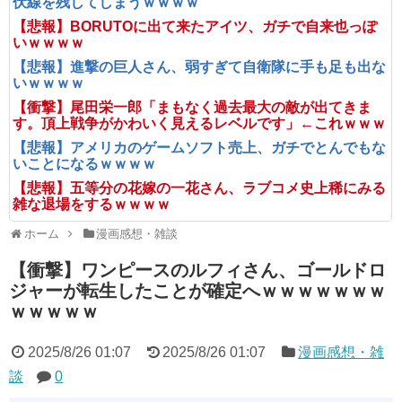
伏線を残してしまうｗｗｗｗ
【悲報】BORUTOに出て来たアイツ、ガチで自来也っぽ
いｗｗｗｗ
【悲報】進撃の巨人さん、弱すぎて自衛隊に手も足も出な
いｗｗｗｗ
【衝撃】尾田栄一郎「まもなく過去最大の敵が出てきま
す。頂上戦争がかわいく見えるレベルです」←これｗｗｗ
【悲報】アメリカのゲームソフト売上、ガチでとんでもな
いことになるｗｗｗｗ
【悲報】五等分の花嫁の一花さん、ラブコメ史上稀にみる
雑な退場をするｗｗｗｗ
ホーム
漫画感想・雑談
【衝撃】ワンピースのルフィさん、ゴールドロ
ジャーが転生したことが確定へｗｗｗｗｗｗｗ
ｗｗｗｗｗ
2025/8/26 01:07
2025/8/26 01:07
漫画感想・雑
談
0