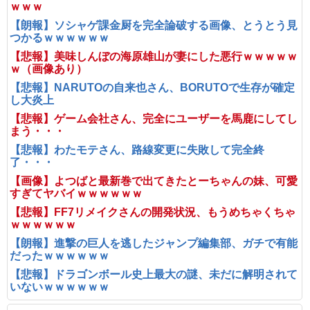
ｗｗｗ
【朗報】ソシャゲ課金厨を完全論破する画像、とうとう見
つかるｗｗｗｗｗｗ
【悲報】美味しんぼの海原雄山が妻にした悪行ｗｗｗｗｗ
ｗ（画像あり）
【悲報】NARUTOの自来也さん、BORUTOで生存が確定
し大炎上
【悲報】ゲーム会社さん、完全にユーザーを馬鹿にしてし
まう・・・
【悲報】わたモテさん、路線変更に失敗して完全終
了・・・
【画像】よつばと最新巻で出てきたとーちゃんの妹、可愛
すぎてヤバイｗｗｗｗｗｗ
【悲報】FF7リメイクさんの開発状況、もうめちゃくちゃ
ｗｗｗｗｗｗ
【朗報】進撃の巨人を逃したジャンプ編集部、ガチで有能
だったｗｗｗｗｗｗ
【悲報】ドラゴンボール史上最大の謎、未だに解明されて
いないｗｗｗｗｗｗ