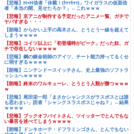
【悲報】H×H信者「休載！(ｷｬｯｷｬｯ)」ワイガラスの仮面信
者「本当の闇、見せたろか？」←これｗｗｗ
【悲報】京アニが制作する予定だったアニメ一覧、ガチで
ヤバすぎる・・・
【朗報】からかい上手の高木さん、とうとう一線を超えて
しまうｗｗｗｗ
【悲報】コイツ以上に「初登場時がピーク」だった奴、ガ
チで存在しないｗｗｗｗ
【悲報】鋼の錬金術師のアイツ、チート能力持ってるくせ
に弱すぎるｗｗｗｗ
【朗報】ニンテンドースイッチさん、史上最強のソフトラ
ッシュへｗｗｗｗ
【朗報】終末のワルキューレ、とうとう人類が勝つｗｗｗ
ｗ
【悲報】尾田栄一郎「まさかシャンクスがラスボスとは誰
も思わまい」読者「シャンクスラスボスじゃね？」←結果
ｗｗｗｗ
【悲報】ブックオフバイトさん、ツイッターでとんでもな
い暴言を述べてしまうｗｗｗｗ
【朗報】ドンキホーテ・ドフラミンゴさん、とんでもない