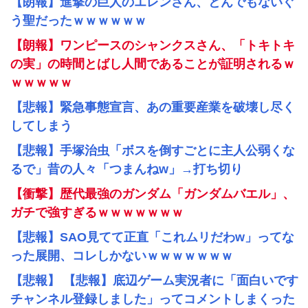
【朗報】進撃の巨人のエレンさん、とんでもないぐ
う聖だったｗｗｗｗｗｗ
【朗報】ワンピースのシャンクスさん、「トキトキ
の実」の時間とばし人間であることが証明されるｗ
ｗｗｗｗｗ
【悲報】緊急事態宣言、あの重要産業を破壊し尽く
してしまう
【悲報】手塚治虫「ボスを倒すごとに主人公弱くな
るで」昔の人々「つまんねw」→打ち切り
【衝撃】歴代最強のガンダム「ガンダムバエル」、
ガチで強すぎるｗｗｗｗｗｗｗ
【悲報】SAO見てて正直「これムリだわw」ってな
った展開、コレしかないｗｗｗｗｗｗｗ
【悲報】 【悲報】底辺ゲーム実況者に「面白いです
チャンネル登録しました」ってコメントしまくった