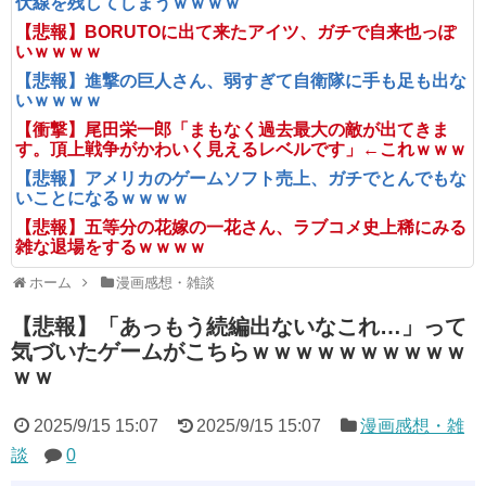
伏線を残してしまうｗｗｗｗ
【悲報】BORUTOに出て来たアイツ、ガチで自来也っぽ
いｗｗｗｗ
【悲報】進撃の巨人さん、弱すぎて自衛隊に手も足も出な
いｗｗｗｗ
【衝撃】尾田栄一郎「まもなく過去最大の敵が出てきま
す。頂上戦争がかわいく見えるレベルです」←これｗｗｗ
【悲報】アメリカのゲームソフト売上、ガチでとんでもな
いことになるｗｗｗｗ
【悲報】五等分の花嫁の一花さん、ラブコメ史上稀にみる
雑な退場をするｗｗｗｗ
ホーム
漫画感想・雑談
【悲報】「あっもう続編出ないなこれ…」って
気づいたゲームがこちらｗｗｗｗｗｗｗｗｗｗ
ｗｗ
2025/9/15 15:07
2025/9/15 15:07
漫画感想・雑
談
0