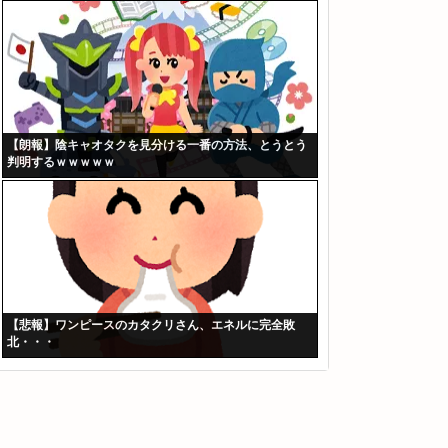
【朗報】陰キャオタクを見分ける一番の方法、とうとう
判明するｗｗｗｗｗ
【悲報】ワンピースのカタクリさん、エネルに完全敗
北・・・