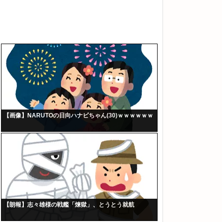
【画像】NARUTOの日向ハナビちゃん(30)ｗｗｗｗｗｗ
【朗報】志々雄様の戦艦「煉獄」、とうとう就航