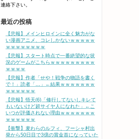
連絡下さい。
最近の投稿
【悲報】メインヒロインに全く魅力がな
い漫画アニメ、コレしかないｗｗｗｗｗ
ｗｗｗｗｗｗｗｗ
【悲報】スタート時点で一番絶望的な状
況のゲームがこちらｗｗｗｗｗｗｗｗｗ
ｗｗｗｗ
【悲報】作者「せや！戦争の物語を書く
で！」読者「…」←結果ｗｗｗｗｗｗｗ
ｗｗｗｗｗｗ
【悲報】悟天(6)「修行してないしキレて
もいないけど超サイヤ人になれた」←こ
いつが評価されない理由ｗｗｗｗｗｗｗ
ｗｗｗｗｗｗ
【衝撃】麦わらのルフィ、フーシャ村出
発から50日目で3億の賞金首になっていた