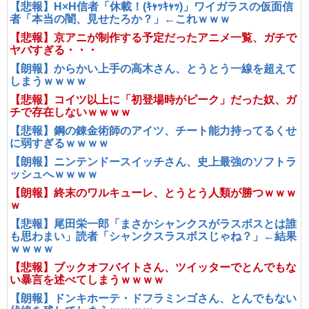
【悲報】H×H信者「休載！(ｷｬｯｷｬｯ)」ワイガラスの仮面信
者「本当の闇、見せたろか？」←これｗｗｗ
【悲報】京アニが制作する予定だったアニメ一覧、ガチで
ヤバすぎる・・・
【朗報】からかい上手の高木さん、とうとう一線を超えて
しまうｗｗｗｗ
【悲報】コイツ以上に「初登場時がピーク」だった奴、ガ
チで存在しないｗｗｗｗ
【悲報】鋼の錬金術師のアイツ、チート能力持ってるくせ
に弱すぎるｗｗｗｗ
【朗報】ニンテンドースイッチさん、史上最強のソフトラ
ッシュへｗｗｗｗ
【朗報】終末のワルキューレ、とうとう人類が勝つｗｗｗ
ｗ
【悲報】尾田栄一郎「まさかシャンクスがラスボスとは誰
も思わまい」読者「シャンクスラスボスじゃね？」←結果
ｗｗｗｗ
【悲報】ブックオフバイトさん、ツイッターでとんでもな
い暴言を述べてしまうｗｗｗｗ
【朗報】ドンキホーテ・ドフラミンゴさん、とんでもない