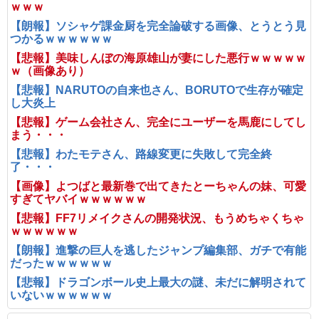
ｗｗｗ
【朗報】ソシャゲ課金厨を完全論破する画像、とうとう見
つかるｗｗｗｗｗｗ
【悲報】美味しんぼの海原雄山が妻にした悪行ｗｗｗｗｗ
ｗ（画像あり）
【悲報】NARUTOの自来也さん、BORUTOで生存が確定
し大炎上
【悲報】ゲーム会社さん、完全にユーザーを馬鹿にしてし
まう・・・
【悲報】わたモテさん、路線変更に失敗して完全終
了・・・
【画像】よつばと最新巻で出てきたとーちゃんの妹、可愛
すぎてヤバイｗｗｗｗｗｗ
【悲報】FF7リメイクさんの開発状況、もうめちゃくちゃ
ｗｗｗｗｗｗ
【朗報】進撃の巨人を逃したジャンプ編集部、ガチで有能
だったｗｗｗｗｗｗ
【悲報】ドラゴンボール史上最大の謎、未だに解明されて
いないｗｗｗｗｗｗ