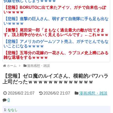
伏線を残してしまうｗｗｗｗ
【悲報】BORUTOに出て来たアイツ、ガチで自来也っぽ
いｗｗｗｗ
【悲報】進撃の巨人さん、弱すぎて自衛隊に手も足も出な
いｗｗｗｗ
【衝撃】尾田栄一郎「まもなく過去最大の敵が出てきま
す。頂上戦争がかわいく見えるレベルです」←これｗｗｗ
【悲報】アメリカのゲームソフト売上、ガチでとんでもな
いことになるｗｗｗｗ
【悲報】五等分の花嫁の一花さん、ラブコメ史上稀にみる
雑な退場をするｗｗｗｗ
ホーム
漫画感想・雑談
【悲報】ゼロ魔のルイズさん、模範的パワハラ
上司だったｗｗｗｗｗｗｗｗｗｗｗｗｗ
2026/6/2 21:07
2026/6/2 21:07
漫画感想・雑談
0
1:
ななし