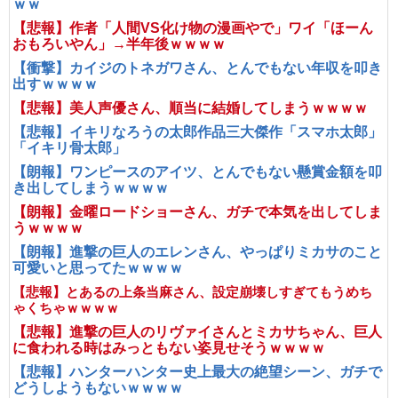
ｗｗ
【悲報】作者「人間VS化け物の漫画やで」ワイ「ほーん
おもろいやん」→半年後ｗｗｗｗ
【衝撃】カイジのトネガワさん、とんでもない年収を叩き
出すｗｗｗｗ
【悲報】美人声優さん、順当に結婚してしまうｗｗｗｗ
【悲報】イキリなろうの太郎作品三大傑作「スマホ太郎」
「イキリ骨太郎」
【朗報】ワンピースのアイツ、とんでもない懸賞金額を叩
き出してしまうｗｗｗｗ
【朗報】金曜ロードショーさん、ガチで本気を出してしま
うｗｗｗｗ
【朗報】進撃の巨人のエレンさん、やっぱりミカサのこと
可愛いと思ってたｗｗｗｗ
【悲報】とあるの上条当麻さん、設定崩壊しすぎてもうめち
ゃくちゃｗｗｗｗ
【悲報】進撃の巨人のリヴァイさんとミカサちゃん、巨人
に食われる時はみっともない姿見せそうｗｗｗｗ
【悲報】ハンターハンター史上最大の絶望シーン、ガチで
どうしようもないｗｗｗｗ