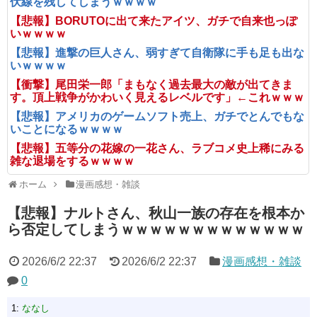
伏線を残してしまうｗｗｗｗ
【悲報】BORUTOに出て来たアイツ、ガチで自来也っぽ
いｗｗｗｗ
【悲報】進撃の巨人さん、弱すぎて自衛隊に手も足も出な
いｗｗｗｗ
【衝撃】尾田栄一郎「まもなく過去最大の敵が出てきま
す。頂上戦争がかわいく見えるレベルです」←これｗｗｗ
【悲報】アメリカのゲームソフト売上、ガチでとんでもな
いことになるｗｗｗｗ
【悲報】五等分の花嫁の一花さん、ラブコメ史上稀にみる
雑な退場をするｗｗｗｗ
ホーム
漫画感想・雑談
【悲報】ナルトさん、秋山一族の存在を根本か
ら否定してしまうｗｗｗｗｗｗｗｗｗｗｗｗｗ
2026/6/2 22:37
2026/6/2 22:37
漫画感想・雑談
0
1:
ななし