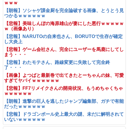
ｗｗｗ
【朗報】ソシャゲ課金厨を完全論破する画像、とうとう見
つかるｗｗｗｗｗｗ
【悲報】美味しんぼの海原雄山が妻にした悪行ｗｗｗｗｗ
ｗ（画像あり）
【悲報】NARUTOの自来也さん、BORUTOで生存が確定
し大炎上
【悲報】ゲーム会社さん、完全にユーザーを馬鹿にしてし
まう・・・
【悲報】わたモテさん、路線変更に失敗して完全終
了・・・
【画像】よつばと最新巻で出てきたとーちゃんの妹、可愛
すぎてヤバイｗｗｗｗｗｗ
【悲報】FF7リメイクさんの開発状況、もうめちゃくちゃ
ｗｗｗｗｗｗ
【朗報】進撃の巨人を逃したジャンプ編集部、ガチで有能
だったｗｗｗｗｗｗ
【悲報】ドラゴンボール史上最大の謎、未だに解明されて
いないｗｗｗｗｗｗ