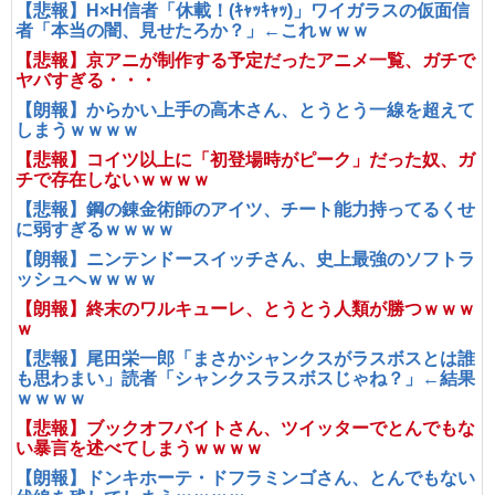
【悲報】H×H信者「休載！(ｷｬｯｷｬｯ)」ワイガラスの仮面信
者「本当の闇、見せたろか？」←これｗｗｗ
【悲報】京アニが制作する予定だったアニメ一覧、ガチで
ヤバすぎる・・・
【朗報】からかい上手の高木さん、とうとう一線を超えて
しまうｗｗｗｗ
【悲報】コイツ以上に「初登場時がピーク」だった奴、ガ
チで存在しないｗｗｗｗ
【悲報】鋼の錬金術師のアイツ、チート能力持ってるくせ
に弱すぎるｗｗｗｗ
【朗報】ニンテンドースイッチさん、史上最強のソフトラ
ッシュへｗｗｗｗ
【朗報】終末のワルキューレ、とうとう人類が勝つｗｗｗ
ｗ
【悲報】尾田栄一郎「まさかシャンクスがラスボスとは誰
も思わまい」読者「シャンクスラスボスじゃね？」←結果
ｗｗｗｗ
【悲報】ブックオフバイトさん、ツイッターでとんでもな
い暴言を述べてしまうｗｗｗｗ
【朗報】ドンキホーテ・ドフラミンゴさん、とんでもない