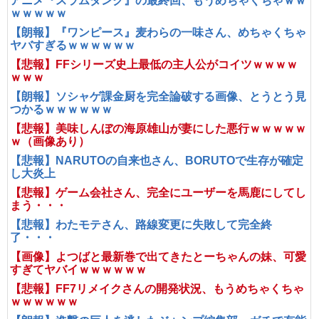
アニメ『スラムダンク』の最終回、もうめちゃくちゃｗｗ
ｗｗｗｗｗ
【朗報】『ワンピース』麦わらの一味さん、めちゃくちゃ
ヤバすぎるｗｗｗｗｗｗ
【悲報】FFシリーズ史上最低の主人公がコイツｗｗｗｗ
ｗｗｗ
【朗報】ソシャゲ課金厨を完全論破する画像、とうとう見
つかるｗｗｗｗｗｗ
【悲報】美味しんぼの海原雄山が妻にした悪行ｗｗｗｗｗ
ｗ（画像あり）
【悲報】NARUTOの自来也さん、BORUTOで生存が確定
し大炎上
【悲報】ゲーム会社さん、完全にユーザーを馬鹿にしてし
まう・・・
【悲報】わたモテさん、路線変更に失敗して完全終
了・・・
【画像】よつばと最新巻で出てきたとーちゃんの妹、可愛
すぎてヤバイｗｗｗｗｗｗ
【悲報】FF7リメイクさんの開発状況、もうめちゃくちゃ
ｗｗｗｗｗｗ