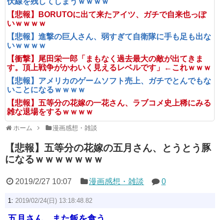
伏線を残してしまうｗｗｗｗ
【悲報】BORUTOに出て来たアイツ、ガチで自来也っぽ
いｗｗｗｗ
【悲報】進撃の巨人さん、弱すぎて自衛隊に手も足も出な
いｗｗｗｗ
【衝撃】尾田栄一郎「まもなく過去最大の敵が出てきま
す。頂上戦争がかわいく見えるレベルです」←これｗｗｗ
【悲報】アメリカのゲームソフト売上、ガチでとんでもな
いことになるｗｗｗｗ
【悲報】五等分の花嫁の一花さん、ラブコメ史上稀にみる
雑な退場をするｗｗｗｗ
ホーム
漫画感想・雑談
【悲報】五等分の花嫁の五月さん、とうとう豚
になるｗｗｗｗｗｗｗ
2019/2/27 10:07
漫画感想・雑談
0
1:
2019/02/24(日) 13:18:48.82
五月さん、また飯を食う