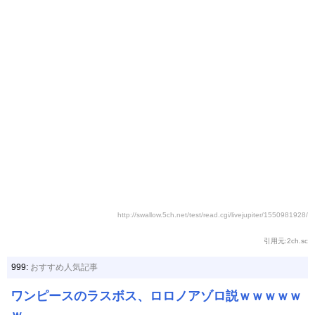
http://swallow.5ch.net/test/read.cgi/livejupiter/1550981928/
引用元:2ch.sc
999:
おすすめ人気記事
ワンピースのラスボス、ロロノアゾロ説ｗｗｗｗｗ