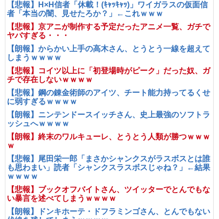
【悲報】H×H信者「休載！(ｷｬｯｷｬｯ)」ワイガラスの仮面信
者「本当の闇、見せたろか？」←これｗｗｗ
【悲報】京アニが制作する予定だったアニメ一覧、ガチで
ヤバすぎる・・・
【朗報】からかい上手の高木さん、とうとう一線を超えて
しまうｗｗｗｗ
【悲報】コイツ以上に「初登場時がピーク」だった奴、ガ
チで存在しないｗｗｗｗ
【悲報】鋼の錬金術師のアイツ、チート能力持ってるくせ
に弱すぎるｗｗｗｗ
【朗報】ニンテンドースイッチさん、史上最強のソフトラ
ッシュへｗｗｗｗ
【朗報】終末のワルキューレ、とうとう人類が勝つｗｗｗ
ｗ
【悲報】尾田栄一郎「まさかシャンクスがラスボスとは誰
も思わまい」読者「シャンクスラスボスじゃね？」←結果
ｗｗｗｗ
【悲報】ブックオフバイトさん、ツイッターでとんでもな
い暴言を述べてしまうｗｗｗｗ
【朗報】ドンキホーテ・ドフラミンゴさん、とんでもない