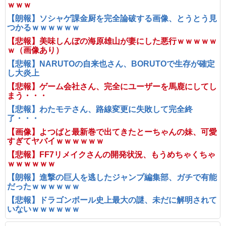
ｗｗｗ
【朗報】ソシャゲ課金厨を完全論破する画像、とうとう見
つかるｗｗｗｗｗｗ
【悲報】美味しんぼの海原雄山が妻にした悪行ｗｗｗｗｗ
ｗ（画像あり）
【悲報】NARUTOの自来也さん、BORUTOで生存が確定
し大炎上
【悲報】ゲーム会社さん、完全にユーザーを馬鹿にしてし
まう・・・
【悲報】わたモテさん、路線変更に失敗して完全終
了・・・
【画像】よつばと最新巻で出てきたとーちゃんの妹、可愛
すぎてヤバイｗｗｗｗｗｗ
【悲報】FF7リメイクさんの開発状況、もうめちゃくちゃ
ｗｗｗｗｗｗ
【朗報】進撃の巨人を逃したジャンプ編集部、ガチで有能
だったｗｗｗｗｗｗ
【悲報】ドラゴンボール史上最大の謎、未だに解明されて
いないｗｗｗｗｗｗ