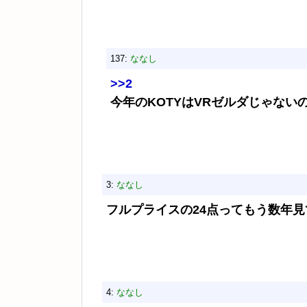
137:
ななし
>>2
今年のKOTYはVRゼルダじゃない
3:
ななし
フルプライスの24点ってもう数年
4:
ななし