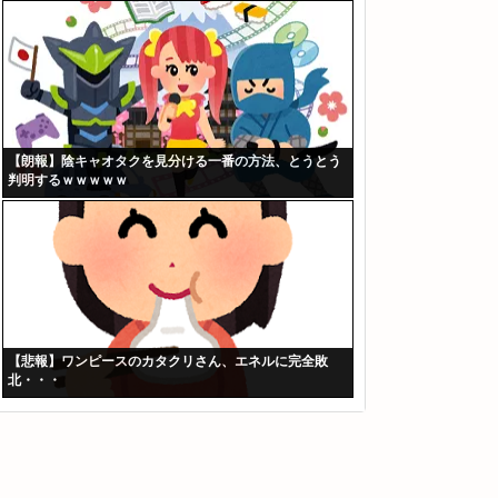
【朗報】陰キャオタクを見分ける一番の方法、とうとう
判明するｗｗｗｗｗ
【悲報】ワンピースのカタクリさん、エネルに完全敗
北・・・