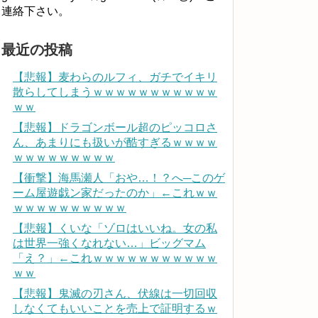
連絡下さい。
最近の投稿
【悲報】麦わらのルフィ、ガチでイキリ
散らしてしまうｗｗｗｗｗｗｗｗｗｗｗ
ｗｗ
【悲報】ドラゴンボール超のピッコロさ
ん、あまりにも扱いが酷すぎるｗｗｗｗ
ｗｗｗｗｗｗｗｗｗ
【衝撃】海馬瀬人「おや…！？へ─このゲ
ーム屋遊戯ン家だったのか」←これｗｗ
ｗｗｗｗｗｗｗｗｗｗ
【悲報】くいな「ゾロはいいね。女の私
は世界一強くなれない…」ビッグマム
「え？」←これｗｗｗｗｗｗｗｗｗｗｗ
ｗｗ
【悲報】鬼滅の刃さん、伏線は一切回収
しなくてもいいことを売上で証明するｗ