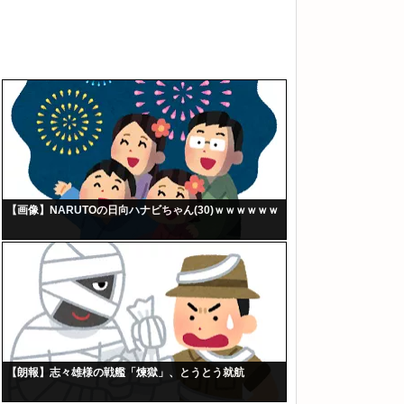
【画像】NARUTOの日向ハナビちゃん(30)ｗｗｗｗｗｗ
【朗報】志々雄様の戦艦「煉獄」、とうとう就航