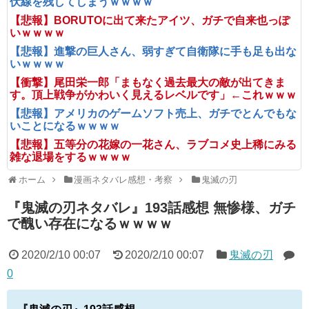
伏線を残してしまうｗｗｗｗ
【悲報】BORUTOに出て来たアイツ、ガチで自来也っぽ
いｗｗｗｗ
【悲報】進撃の巨人さん、弱すぎて自衛隊に手も足も出な
いｗｗｗｗ
【衝撃】尾田栄一郎「まもなく過去最大の敵が出てきま
す。頂上戦争がかわいく見えるレベルです」←これｗｗｗ
【悲報】アメリカのゲームソフト売上、ガチでとんでもな
いことになるｗｗｗｗ
【悲報】五等分の花嫁の一花さん、ラブコメ史上稀にみる
雑な退場をするｗｗｗｗ
ホーム
漫画ネタバレ感想・考察
鬼滅の刃
『鬼滅の刃ネタバレ』193話感想 無惨様、ガチ
で醜い存在になるｗｗｗｗ
2020/2/10 00:07
2020/2/10 00:07
鬼滅の刃
0