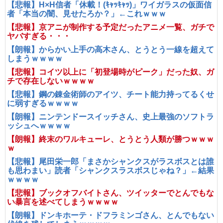
【悲報】H×H信者「休載！(ｷｬｯｷｬｯ)」ワイガラスの仮面信
者「本当の闇、見せたろか？」←これｗｗｗ
【悲報】京アニが制作する予定だったアニメ一覧、ガチで
ヤバすぎる・・・
【朗報】からかい上手の高木さん、とうとう一線を超えて
しまうｗｗｗｗ
【悲報】コイツ以上に「初登場時がピーク」だった奴、ガ
チで存在しないｗｗｗｗ
【悲報】鋼の錬金術師のアイツ、チート能力持ってるくせ
に弱すぎるｗｗｗｗ
【朗報】ニンテンドースイッチさん、史上最強のソフトラ
ッシュへｗｗｗｗ
【朗報】終末のワルキューレ、とうとう人類が勝つｗｗｗ
ｗ
【悲報】尾田栄一郎「まさかシャンクスがラスボスとは誰
も思わまい」読者「シャンクスラスボスじゃね？」←結果
ｗｗｗｗ
【悲報】ブックオフバイトさん、ツイッターでとんでもな
い暴言を述べてしまうｗｗｗｗ
【朗報】ドンキホーテ・ドフラミンゴさん、とんでもない