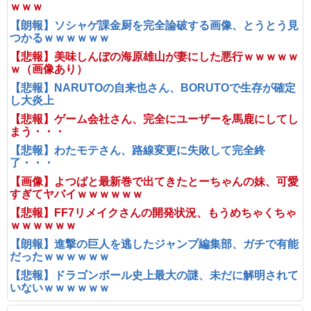
ｗｗｗ
【朗報】ソシャゲ課金厨を完全論破する画像、とうとう見
つかるｗｗｗｗｗｗ
【悲報】美味しんぼの海原雄山が妻にした悪行ｗｗｗｗｗ
ｗ（画像あり）
【悲報】NARUTOの自来也さん、BORUTOで生存が確定
し大炎上
【悲報】ゲーム会社さん、完全にユーザーを馬鹿にしてし
まう・・・
【悲報】わたモテさん、路線変更に失敗して完全終
了・・・
【画像】よつばと最新巻で出てきたとーちゃんの妹、可愛
すぎてヤバイｗｗｗｗｗｗ
【悲報】FF7リメイクさんの開発状況、もうめちゃくちゃ
ｗｗｗｗｗｗ
【朗報】進撃の巨人を逃したジャンプ編集部、ガチで有能
だったｗｗｗｗｗｗ
【悲報】ドラゴンボール史上最大の謎、未だに解明されて
いないｗｗｗｗｗｗ