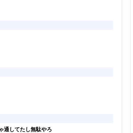
ゃ通してたし無駄やろ