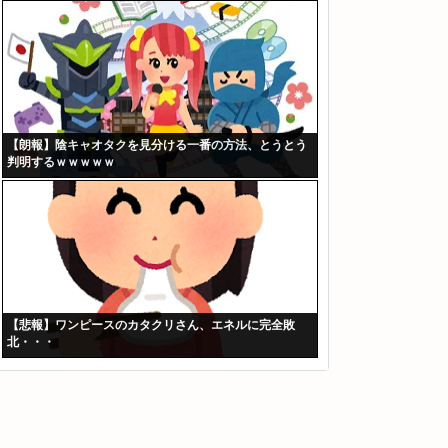
【朗報】陰キャオタクを見分ける一番の方法、とうとう
判明するｗｗｗｗｗ
【悲報】ワンピースのカタクリさん、エネルに完全敗
北・・・