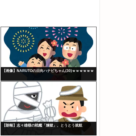
【画像】NARUTOの日向ハナビちゃん(30)ｗｗｗｗｗｗ
【朗報】志々雄様の戦艦「煉獄」、とうとう就航