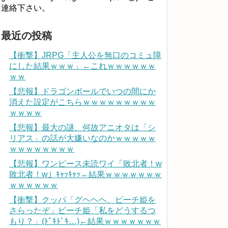
連絡下さい。
最近の投稿
【衝撃】JRPG「主人公を無口のコミュ障
にした結果ｗｗｗ」←これｗｗｗｗｗｗ
ｗｗ
【悲報】ドラゴンボールでいつの間にか
消えた設定がこちらｗｗｗｗｗｗｗｗｗ
ｗｗｗｗ
【悲報】最大の謎、何故アニオタは「シ
リアス」の話が大嫌いなのかｗｗｗｗｗ
ｗｗｗｗｗｗｗｗ
【悲報】ワンピース未読ワイ「敗北者！w
敗北者！w」ｷｬｯｷｬｯ←結果ｗｗｗｗｗｗｗ
ｗｗｗｗｗｗ
【衝撃】クッパ「グヘヘヘ、ピーチ姫を
さらったぞ」ピーチ姫「私をどうするつ
もり？」(ﾄﾞｷﾄﾞｷ…)←結果ｗｗｗｗｗｗｗ