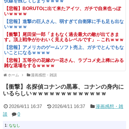
伏線を残してしまうｗｗｗｗ
【悲報】BORUTOに出て来たアイツ、ガチで自来也っぽ
いｗｗｗｗ
【悲報】進撃の巨人さん、弱すぎて自衛隊に手も足も出な
いｗｗｗｗ
【衝撃】尾田栄一郎「まもなく過去最大の敵が出てきま
す。頂上戦争がかわいく見えるレベルです」←これｗｗｗ
【悲報】アメリカのゲームソフト売上、ガチでとんでもな
いことになるｗｗｗｗ
【悲報】五等分の花嫁の一花さん、ラブコメ史上稀にみる
雑な退場をするｗｗｗｗ
ホーム
漫画感想・雑談
【衝撃】名探偵コナンの黒幕、コナンの身内に
いるらしいｗｗｗｗｗｗｗｗｗｗｗｗｗ
2026/4/11 16:37
2026/4/11 16:37
漫画感想・雑
談
0
1:
ななし