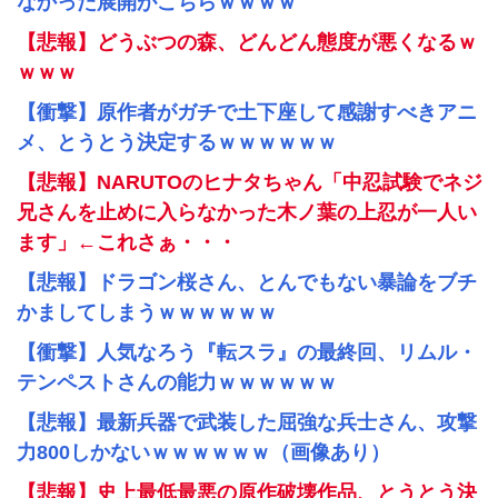
なかった展開がこちらｗｗｗｗ
【悲報】どうぶつの森、どんどん態度が悪くなるｗ
ｗｗｗ
【衝撃】原作者がガチで土下座して感謝すべきアニ
メ、とうとう決定するｗｗｗｗｗｗ
【悲報】NARUTOのヒナタちゃん「中忍試験でネジ
兄さんを止めに入らなかった木ノ葉の上忍が一人い
ます」←これさぁ・・・
【悲報】ドラゴン桜さん、とんでもない暴論をブチ
かましてしまうｗｗｗｗｗｗ
【衝撃】人気なろう『転スラ』の最終回、リムル・
テンペストさんの能力ｗｗｗｗｗｗ
【悲報】最新兵器で武装した屈強な兵士さん、攻撃
力800しかないｗｗｗｗｗｗ（画像あり）
【悲報】史上最低最悪の原作破壊作品、とうとう決