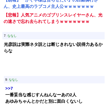
【朗報】『かぐや様は告らせたい』の白銀御行さ
ん、史上最高のラブコメ主人公ｗｗｗｗｗｗｗ
【悲報】人気アニメのゴブリンスレイヤーさん、光
の速さで忘れ去られてしまうｗｗｗｗｗｗｗ
7:
ななし
光彦説は実際ネタ説とは断じきれない説得力あるか
らな
9:
ななし
>>7
一番妥当な感じすんねんなーあの2人
あゆみちゃんとかだと別に面白くないし