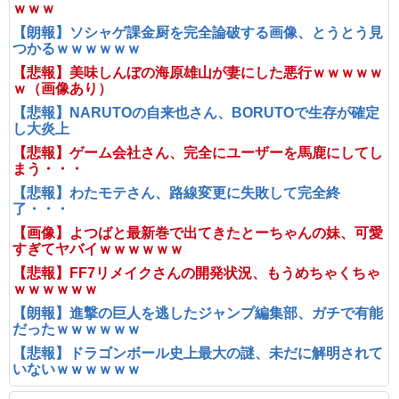
ｗｗｗ
【朗報】ソシャゲ課金厨を完全論破する画像、とうとう見
つかるｗｗｗｗｗｗ
【悲報】美味しんぼの海原雄山が妻にした悪行ｗｗｗｗｗ
ｗ（画像あり）
【悲報】NARUTOの自来也さん、BORUTOで生存が確定
し大炎上
【悲報】ゲーム会社さん、完全にユーザーを馬鹿にしてし
まう・・・
【悲報】わたモテさん、路線変更に失敗して完全終
了・・・
【画像】よつばと最新巻で出てきたとーちゃんの妹、可愛
すぎてヤバイｗｗｗｗｗｗ
【悲報】FF7リメイクさんの開発状況、もうめちゃくちゃ
ｗｗｗｗｗｗ
【朗報】進撃の巨人を逃したジャンプ編集部、ガチで有能
だったｗｗｗｗｗｗ
【悲報】ドラゴンボール史上最大の謎、未だに解明されて
いないｗｗｗｗｗｗ