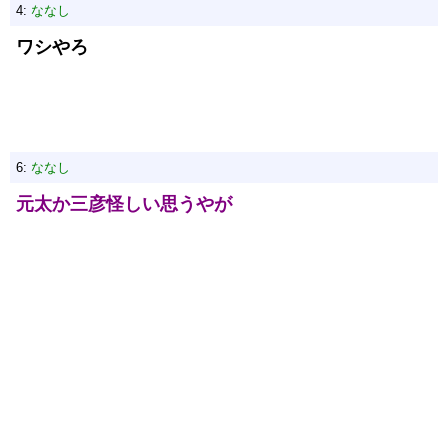
4:
ななし
ワシやろ
6:
ななし
元太か三彦怪しい思うやが