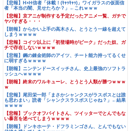
【悲報】H×H信者「休載！(ｷｬｯｷｬｯ)」ワイガラスの仮面信
者「本当の闇、見せたろか？」←これｗｗｗ
【悲報】京アニが制作する予定だったアニメ一覧、ガチで
ヤバすぎる・・・
【朗報】からかい上手の高木さん、とうとう一線を超えて
しまうｗｗｗｗ
【悲報】コイツ以上に「初登場時がピーク」だった奴、ガ
チで存在しないｗｗｗｗ
【悲報】鋼の錬金術師のアイツ、チート能力持ってるくせ
に弱すぎるｗｗｗｗ
【朗報】ニンテンドースイッチさん、史上最強のソフトラ
ッシュへｗｗｗｗ
【朗報】終末のワルキューレ、とうとう人類が勝つｗｗｗ
ｗ
【悲報】尾田栄一郎「まさかシャンクスがラスボスとは誰
も思わまい」読者「シャンクスラスボスじゃね？」←結果
ｗｗｗｗ
【悲報】ブックオフバイトさん、ツイッターでとんでもな
い暴言を述べてしまうｗｗｗｗ
【朗報】ドンキホーテ・ドフラミンゴさん、とんでもない