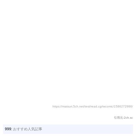
https://matsuri.5ch.net/test/read.cgi/wcomic/1586272986/
引用元:2ch.sc
999:
おすすめ人気記事