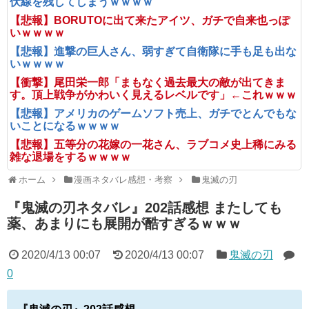
伏線を残してしまうｗｗｗｗ
【悲報】BORUTOに出て来たアイツ、ガチで自来也っぽ
いｗｗｗｗ
【悲報】進撃の巨人さん、弱すぎて自衛隊に手も足も出な
いｗｗｗｗ
【衝撃】尾田栄一郎「まもなく過去最大の敵が出てきま
す。頂上戦争がかわいく見えるレベルです」←これｗｗｗ
【悲報】アメリカのゲームソフト売上、ガチでとんでもな
いことになるｗｗｗｗ
【悲報】五等分の花嫁の一花さん、ラブコメ史上稀にみる
雑な退場をするｗｗｗｗ
ホーム
漫画ネタバレ感想・考察
鬼滅の刃
『鬼滅の刃ネタバレ』202話感想 またしても
薬、あまりにも展開が酷すぎるｗｗｗ
2020/4/13 00:07
2020/4/13 00:07
鬼滅の刃
0