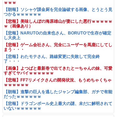
ｗｗｗ
【朗報】ソシャゲ課金厨を完全論破する画像、とうとう見
つかるｗｗｗｗｗｗ
【悲報】美味しんぼの海原雄山が妻にした悪行ｗｗｗｗｗ
ｗ（画像あり）
【悲報】NARUTOの自来也さん、BORUTOで生存が確定
し大炎上
【悲報】ゲーム会社さん、完全にユーザーを馬鹿にしてし
まう・・・
【悲報】わたモテさん、路線変更に失敗して完全終
了・・・
【画像】よつばと最新巻で出てきたとーちゃんの妹、可愛
すぎてヤバイｗｗｗｗｗｗ
【悲報】FF7リメイクさんの開発状況、もうめちゃくちゃ
ｗｗｗｗｗｗ
【朗報】進撃の巨人を逃したジャンプ編集部、ガチで有能
だったｗｗｗｗｗｗ
【悲報】ドラゴンボール史上最大の謎、未だに解明されて
いないｗｗｗｗｗｗ