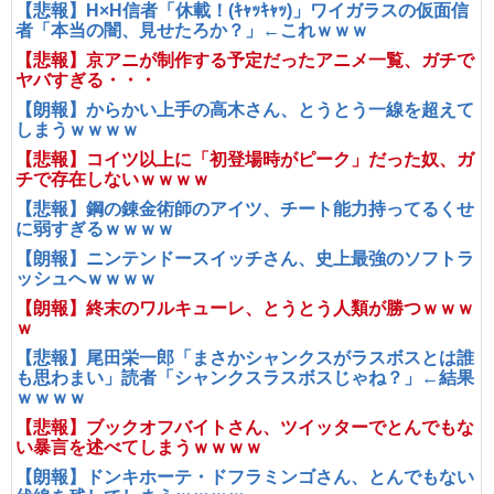
【悲報】H×H信者「休載！(ｷｬｯｷｬｯ)」ワイガラスの仮面信
者「本当の闇、見せたろか？」←これｗｗｗ
【悲報】京アニが制作する予定だったアニメ一覧、ガチで
ヤバすぎる・・・
【朗報】からかい上手の高木さん、とうとう一線を超えて
しまうｗｗｗｗ
【悲報】コイツ以上に「初登場時がピーク」だった奴、ガ
チで存在しないｗｗｗｗ
【悲報】鋼の錬金術師のアイツ、チート能力持ってるくせ
に弱すぎるｗｗｗｗ
【朗報】ニンテンドースイッチさん、史上最強のソフトラ
ッシュへｗｗｗｗ
【朗報】終末のワルキューレ、とうとう人類が勝つｗｗｗ
ｗ
【悲報】尾田栄一郎「まさかシャンクスがラスボスとは誰
も思わまい」読者「シャンクスラスボスじゃね？」←結果
ｗｗｗｗ
【悲報】ブックオフバイトさん、ツイッターでとんでもな
い暴言を述べてしまうｗｗｗｗ
【朗報】ドンキホーテ・ドフラミンゴさん、とんでもない